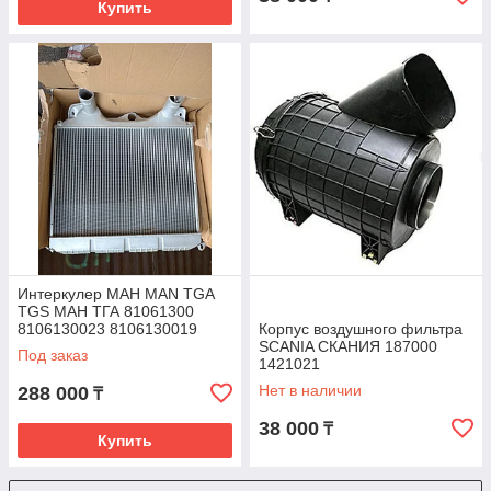
Купить
Интеркулер МАН MAN TGA
TGS МАН ТГА 81061300
8106130023 8106130019
Корпус воздушного фильтра
81061300 81061300215
SCANIA СКАНИЯ 187000
Под заказ
1421021
Нет в наличии
288 000
₸
38 000
₸
Купить