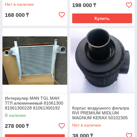
Supreme Blue Pump 2500
Нет в наличии
198 000
₸
168 000
₸
Купить
Интеркулер MAN TGL МАН
ТГЛ алюминиевый 81061300
81061300228 81061300192
Корпус воздушного фильтра
RVI PREMIUM MIDLUM
В наличии
MAGNUM KERAX 50102305
Нет в наличии
278 000
₸
38 000
₸