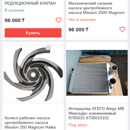
РЕДУКЦИОННЫЙ КЛАПАН
Механический сальник
7234071 Коматцу Handok
насоса центробежного
В наличии
40983
насоса Mission 2500 Magnum
Halka Supreme Blue Pump
Нет в наличии
98 000
₸
2500
98 000
₸
Купить
Интеркулер АТЕГО Atego MB
Мерседес алюминиевый
Колесо рабочее насоса
9705010 9705010101
центробежного насоса
9705010201
Под заказ
Mission 250 Magnum Halka