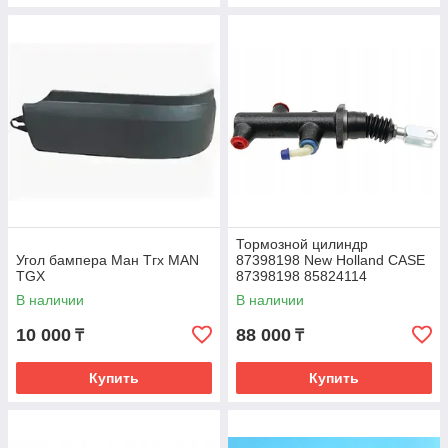
Тормозной цилиндр
Угол бампера Ман Тгх MAN
87398198 New Holland CASE
TGX
87398198 85824114
84535046 47129420
В наличии
В наличии
47132767 87748264
85805257
10 000
88 000
₸
₸
Купить
Купить