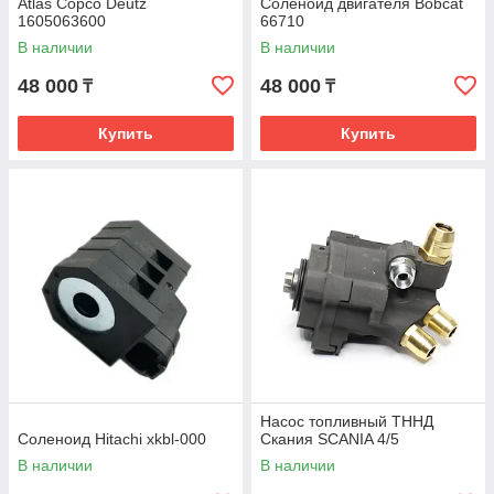
Atlas Copco Deutz
Соленоид двигателя Bobcat
1605063600
66710
В наличии
В наличии
48 000
48 000
₸
₸
Купить
Купить
Насос топливный ТННД
Соленоид Hitachi xkbl-000
Скания SCANIA 4/5
В наличии
В наличии