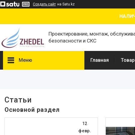
Создать сайт
на Satu.kz
НАЛИЧ
Проектирование, монтаж, обслужив
безопасности и СКС
Меню
Главная
Товар
Товары и услуги
О нас
Отзывы
Статьи
Сертификаты
Основной раздел
12
февр.