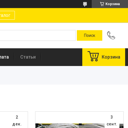
Корзина
талог
лата
Статьи
Корзина
2
3
дек.
сент.