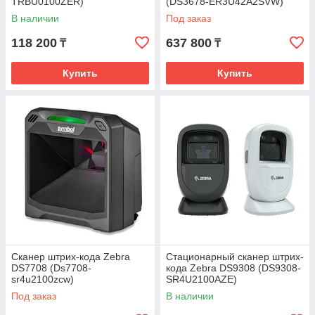
TRBU0100ZER)
(DS3678-ER3U42A2SVW)
В наличии
Под заказ
118 200
637 800
₸
₸
Купить
Купить
Сканер штрих-кода Zebra
Стационарный сканер штрих-
DS7708 (Ds7708-
кода Zebra DS9308 (DS9308-
sr4u2100zcw)
SR4U2100AZE)
Под заказ
В наличии