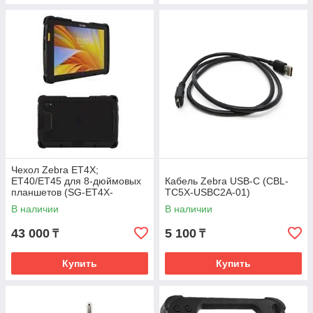
Чехол Zebra ET4X;
ET40/ET45 для 8-дюймовых
Кабель Zebra USB-C (CBL-
планшетов (SG-ET4X-
TC5X-USBC2A-01)
8EXOSKL1-01)
В наличии
В наличии
43 000
5 100
₸
₸
Купить
Купить