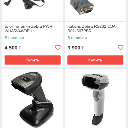
Блок питания Zebra PWR-
Кабель Zebra RS232 CBA-
WUA5V4W0EU
R01-S07PBR
В наличии
В наличии
4 500
3 900
₸
₸
Купить
Купить