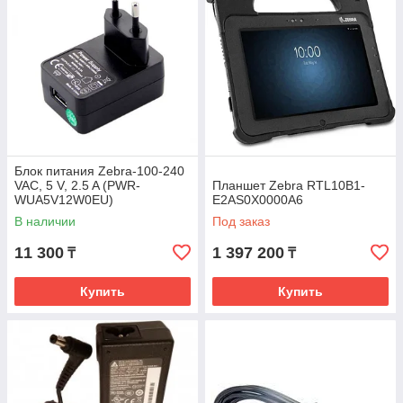
Блок питания Zebra-100-240
VAC, 5 V, 2.5 A (PWR-
Планшет Zebra RTL10B1-
WUA5V12W0EU)
E2AS0X0000A6
В наличии
Под заказ
11 300
1 397 200
₸
₸
Купить
Купить