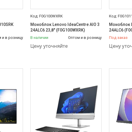
F0G100WXRK
F0G101
010SRK
Моноблок Lenovo IdeaCentre AIO 3
Моноблок L
24ALC6 23,8'' (F0G100WXRK)
24ALC6 (F
 и в розницу
В наличии
Оптом и в розницу
Под заказ
+7 (778) 848-44-33
+7 (778) 8
Цену уточняйте
Цену уто