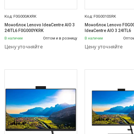
F0G000AXRK
F0G0010SRK
Моноблок Lenovo IdeaCentre AIO 3
Моноблок Lenovo F0G0
24ITL6 F0G000YKRK
IdeaCentre AIO 3 24ITL6
В наличии
Оптом и в розницу
В наличии
Оптом
+7 (778) 848-44-33
+7 (778) 848-44-33
Цену уточняйте
Цену уточняйте