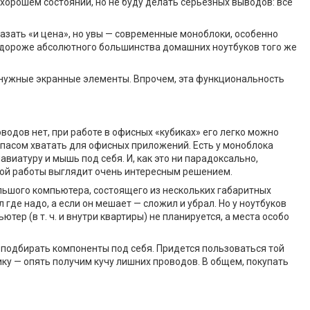
 хорошем состоянии, но не буду делать серьезных выводов: все
зать «и цена», но увы — современные моноблоки, особенно
то дороже абсолютного большинства домашних ноутбуков того же
 нужные экранные элементы. Впрочем, эта функциональность
одов нет, при работе в офисных «кубиках» его легко можно
запасом хватать для офисных приложений. Есть у моноблока
виатуру и мышь под себя. И, как это ни парадоксально,
сной работы выглядит очень интересным решением.
льшого компьютера, состоящего из нескольких габаритных
 где надо, а если он мешает — сложил и убрал. Но у ноутбуков
ер (в т. ч. и внутри квартиры) не планируется, а места особо
 подбирать компоненты под себя. Придется пользоваться той
ку — опять получим кучу лишних проводов. В общем, покупать