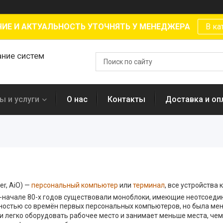
ИЕ И АКТУАЛЬНОСТЬ УТОЧНЯТЬ У МЕНЕДЖЕРА
В ка
ание систем
ы и услуги
О нас
Контакты
Доставка и оп
er, AiO) —
персональный компьютер
или
терминал
, все устройства
70-начале 80-х годов существовали моноблоки, имеющие неотсоеди
остью со времён первых персональных компьютеров, но была мен
 и легко оборудовать рабочее место и занимает меньше места, ч