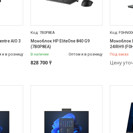
7B0P8EA
F0HN00
ntre AIO 3
Моноблок HP EliteOne 840 G9
Моноблок L
(7B0P8EA)
24IRH9 (F0
 и в розницу
В наличии
Оптом и в розницу
Под заказ
+7 (778) 8
828 700 ₸
Цену уто