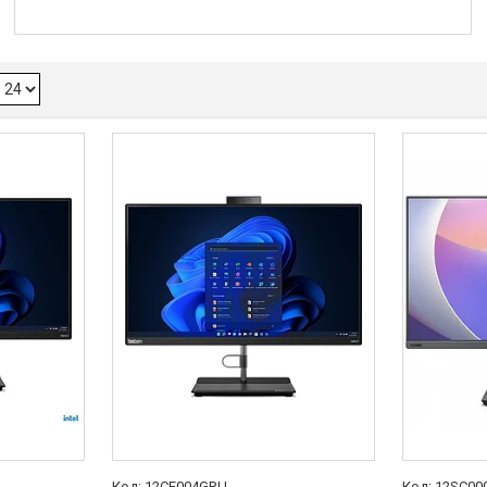
12CE004GRU
12SC00