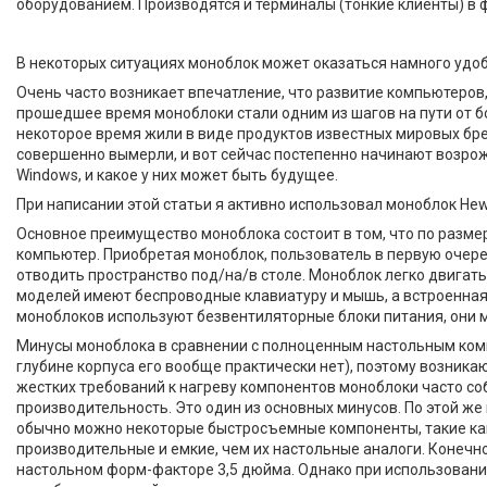
Acer
7
оборудованием. Производятся и терминалы (тонкие клиенты) в
Aplle
7
В некоторых ситуациях моноблок может оказаться намного удоб
Asus
21
Очень часто возникает впечатление, что развитие компьютеров,
прошедшее время моноблоки стали одним из шагов на пути от 
Dell
2
некоторое время жили в виде продуктов известных мировых брен
совершенно вымерли, и вот сейчас постепенно начинают возрож
Hewlett Packard Enterprise
32
Windows, и какое у них может быть будущее.
Еще 1
При написании этой статьи я активно использовал моноблок Hew
Основное преимущество моноблока состоит в том, что по размер
компьютер. Приобретая моноблок, пользователь в первую очеред
отводить пространство под/на/в столе. Моноблок легко двигат
моделей имеют беспроводные клавиатуру и мышь, а встроенная 
Товары и услуги
моноблоков используют безвентиляторные блоки питания, они 
Минусы моноблока в сравнении с полноценным настольным комп
О нас
глубине корпуса его вообще практически нет), поэтому возник
жестких требований к нагреву компонентов моноблоки часто со
Отзывы
производительность. Это один из основных минусов. По этой ж
Сертификаты
обычно можно некоторые быстросъемные компоненты, такие как
производительные и емкие, чем их настольные аналоги. Конечно
настольном форм-факторе 3,5 дюйма. Однако при использовани