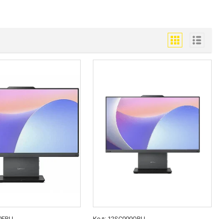
0FRU
12SC000QRU