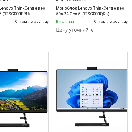
enovo ThinkCentre neo
Моноблок Lenovo ThinkCentre neo
 5 (12SC000FRU)
50a 24 Gen 5 (12SC000QRU)
Оптом и в розницу
В наличии
Оптом и в розницу
+7 (778) 848-44-33
Цену уточняйте