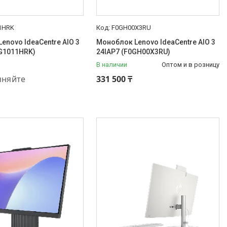
1HRK
F0GH00X3RU
enovo IdeaCentre AIO 3
Моноблок Lenovo IdeaCentre AIO 3
0G1011HRK)
24IAP7 (F0GH00X3RU)
В наличии
Оптом и в розницу
48-44-33
чняйте
331 500 ₸