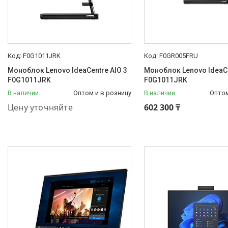
F0G1011JRK
F0GR005FRU
Моноблок Lenovo IdeaCentre AIO 3
Моноблок Lenovo IdeaCe
F0G1011JRK
F0G1011JRK
В наличии
Оптом и в розницу
В наличии
Оптом
+7 (778) 848-44-33
Цену уточняйте
602 300 ₸