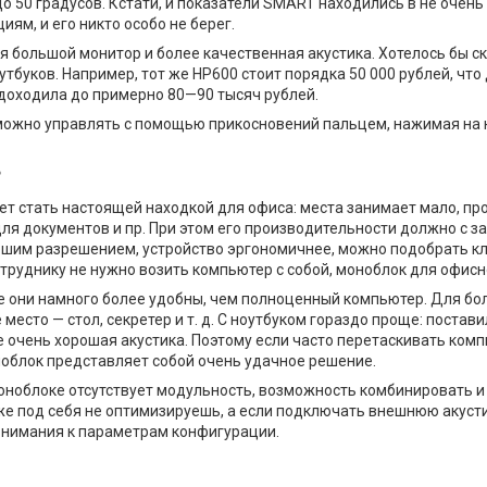
о 50 градусов. Кстати, и показатели SMART находились в не очень
ям, и его никто особо не берег.
ольшой монитор и более качественная акустика. Хотелось бы ска
утбуков. Например, тот же НР600 стоит порядка 50 000 рублей, ч
 доходила до примерно 80—90 тысяч рублей.
и можно управлять с помощью прикосновений пальцем, нажимая на
?
 стать настоящей находкой для офиса: места занимает мало, пров
 для документов и пр. При этом его производительности должно с 
ошим разрешением, устройство эргономичнее, можно подобрать кла
сотруднику не нужно возить компьютер с собой, моноблок для офи
де они намного более удобны, чем полноценный компьютер. Для бо
сто — стол, секретер и т. д. С ноутбуком гораздо проще: поставил
очень хорошая акустика. Поэтому если часто перетаскивать компьют
оноблок представляет собой очень удачное решение.
моноблоке отсутствует модульность, возможность комбинировать и
е под себя не оптимизируешь, а если подключать внешнюю акусти
 внимания к параметрам конфигурации.