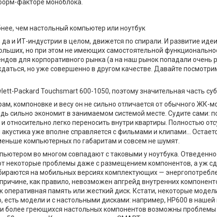
 форм-факторе моноблока.
нее, чем настольный компьютер или ноутбук
 да и ИТ-индустрии в целом, движется по спирали. И развитие иде
больших, но при этом не имеющих самостоятельной функциональн
дов для корпоративного рынка (а на наш рынок попадали очень ре
даться, но уже совершенно в другом качестве. Давайте посмотри
lett-Packard Touchsmart 600-1050, поэтому значительная часть су
ам, компоновке и весу он не сильно отличается от обычного ЖК-м
ь сильно экономит в занимаемом системой месте. Судите сами: по
ь и относительно легко переносить внутри квартиры. Полностью о
акустика уже вполне справляется с фильмами и клипами… Остаетс
меньше компьютерных по габаритам и совсем не шумят.
ьютером во многом совпадают с таковыми у ноутбука. Отведенное
ают некоторые проблемы даже с размещением компонентов, а уж с
бираются на мобильных версиях комплектующих — энергопотреблен
е причине, как правило, невозможен апгрейд внутренних компонент
 оперативная память или жесткий диск. Кстати, некоторые модел
, есть модели и с настольными дисками: например, НР600 в нашей 
и более греющихся настольных компонентов возможны проблемы с