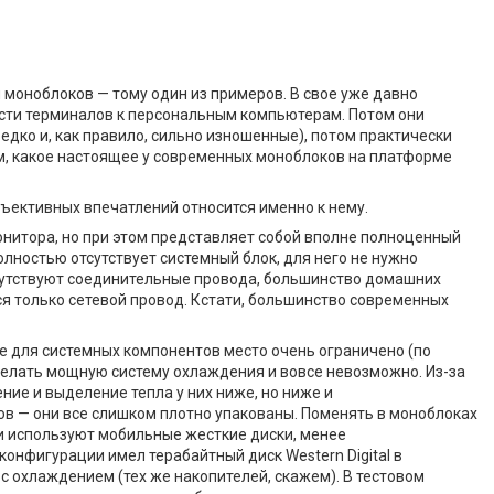
и моноблоков — тому один из примеров. В свое уже давно
ости терминалов к персональным компьютерам. Потом они
дко и, как правило, сильно изношенные), потом практически
м, какое настоящее у современных моноблоков на платформе
бъективных впечатлений относится именно к нему.
онитора, но при этом представляет собой вполне полноценный
лностью отсутствует системный блок, для него не нужно
тсутствуют соединительные провода, большинство домашних
я только сетевой провод. Кстати, большинство современных
 для системных компонентов место очень ограничено (по
делать мощную систему охлаждения и вовсе невозможно. Из-за
ие и выделение тепла у них ниже, но ниже и
ов — они все слишком плотно упакованы. Поменять в моноблоках
и используют мобильные жесткие диски, менее
конфигурации имел терабайтный диск Western Digital в
 охлаждением (тех же накопителей, скажем). В тестовом