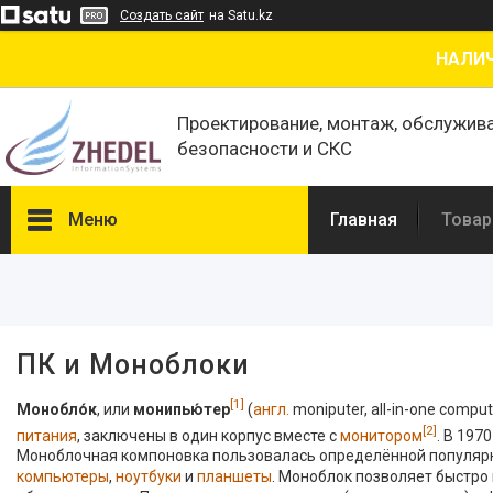
Создать сайт
на Satu.kz
НАЛИЧ
Проектирование, монтаж, обслужив
безопасности и СКС
Меню
Главная
Товар
Фильтры
Цена
ПК и Моноблоки
В наличии
[1]
Монобло́к
, или
монипью́тер
(
англ.
moniputer, all-in-one comput
Да
91
[2]
питания
, заключены в один корпус вместе с
монитором
. В 19
Моноблочная компоновка пользовалась определённой популярн
Производитель
компьютеры
,
ноутбуки
и
планшеты
. Моноблок позволяет быстро