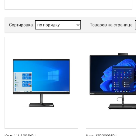
11LA004YRU
12B00085RU