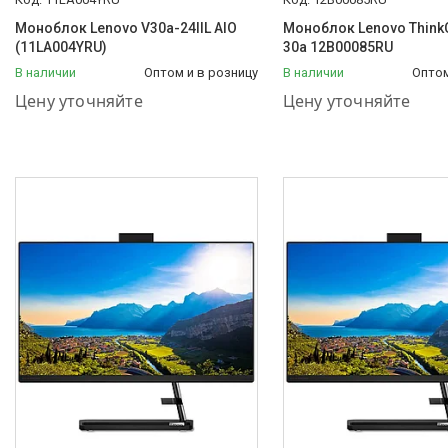
Моноблок Lenovo V30a-24IIL AIO
Моноблок Lenovo Think
(11LA004YRU)
30a 12B00085RU
В наличии
Оптом и в розницу
В наличии
Оптом
+7 (778) 848-44-33
+7 (778) 848-44-33
Цену уточняйте
Цену уточняйте