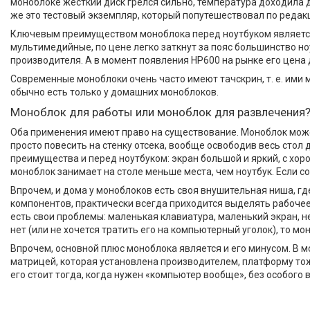
моноблоке жесткий диск грелся сильно, температура доходила д
же это тестовый экземпляр, который попутешествовал по редакци
Ключевым преимуществом моноблока перед ноутбуком является б
мультимедийные, по цене легко заткнут за пояс большинство но
производителя. А в момент появления НР600 на рынке его цена
Современные моноблоки очень часто имеют тачскрин, т. e. им
обычно есть только у домашних моноблоков.
Моноблок для работы или моноблок для развлечения
Оба применения имеют право на существование. Моноблок может
просто повесить на стенку отсека, вообще освободив весь стол
преимущества и перед ноутбуком: экран большой и яркий, с хор
моноблок занимает на столе меньше места, чем ноутбук. Если 
Впрочем, и дома у моноблоков есть своя внушительная ниша, г
компонентов, практически всегда приходится выделять рабочее ме
есть свои проблемы: маленькая клавиатура, маленький экран, не 
нет (или не хочется тратить его на компьютерный уголок), то м
Впрочем, основной плюс моноблока является и его минусом. В 
матрицей, которая установлена производителем, платформу тож
его стоит тогда, когда нужен «компьютер вообще», без особого