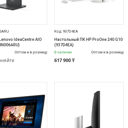
6ARU
937D4EA
enovo IdeaCentre AIO
Настольный ПК HP ProOne 240 G10
HN006ARU)
(937D4EA)
Оптом и в розницу
В наличии
Оптом и в розницу
48-44-33
чняйте
617 900 ₸