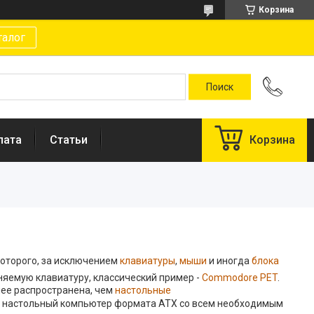
Корзина
талог
лата
Статьи
Корзина
 которого, за исключением
клавиатуры
,
мыши
и иногда
блока
няемую клавиатуру, классический пример -
Commodore PET
.
ее распространена, чем
настольные
ем настольный компьютер формата ATX со всем необходимым