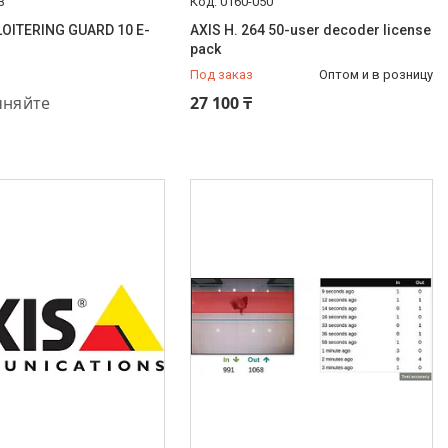
3
0160-050
LOITERING GUARD 10 E-
AXIS H. 264 50-user decoder license
pack
Под заказ
Оптом и в розницу
48-44-33
чняйте
27 100 ₸