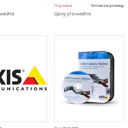
Под заказ
Оптом и в розницу
48-44-33
+7 (778) 848-44-33
чняйте
Цену уточняйте