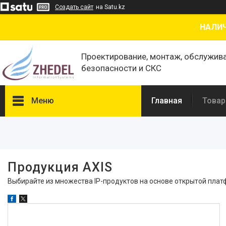
Создать сайт
на Satu.kz
НАЛИЧ
Проектирование, монтаж, обслужив
безопасности и СКС
Меню
Главная
Товар
Фильтры
Цена
Продукция AXIS
В наличии
Выбирайте из множества IP-продуктов на основе открытой плат
Да
10
Производитель