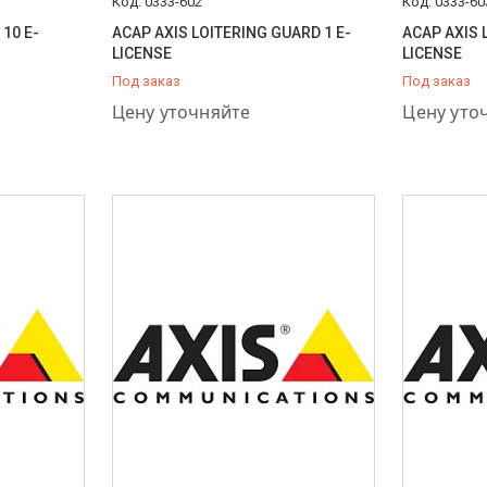
0333-602
0333-60
10 E-
ACAP AXIS LOITERING GUARD 1 E-
ACAP AXIS 
LICENSE
LICENSE
Под заказ
Под заказ
+7 (778) 848-44-33
+7 (778) 8
Цену уточняйте
Цену уто