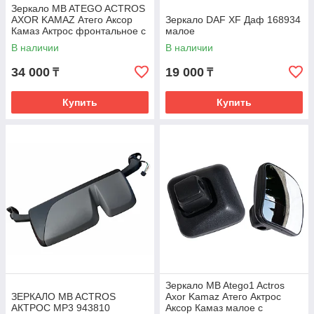
Зеркало MB ATEGO ACTROS
AXOR KAMAZ Атего Аксор
Зеркало DAF XF Даф 168934
Камаз Актрос фронтальное с
малое
э.привод и подогр 9408107
В наличии
В наличии
34 000
19 000
₸
₸
Купить
Купить
Зеркало MB Atego1 Actros
ЗЕРКАЛО MB ACTROS
Axor Kamaz Атего Актрос
АКТРОС MP3 943810
Аксор Камаз малое с