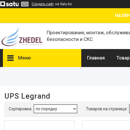
Создать сайт
на Satu.kz
НАЛИЧ
Проектирование, монтаж, обслужив
безопасности и СКС
Меню
Главная
Товар
Фильтры
Диапазон цен, ₸
UPS Legrand
Тип ИБП
Линейно-интерактивный (Line-
Interactive)
7
С двойным преобразованием