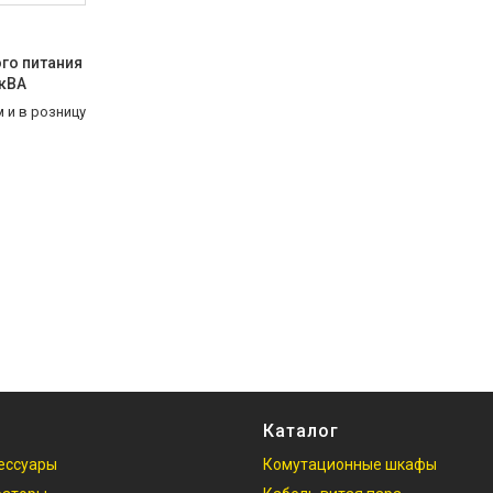
го питания
 кВА
 и в розницу
Каталог
ессуары
Комутационные шкафы