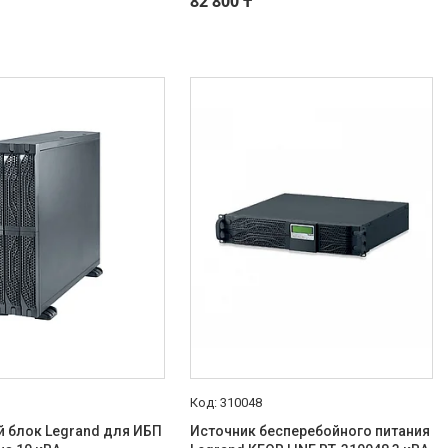
82 800 ₸
310048
 блок Legrand для ИБП
Источник бесперебойного питания