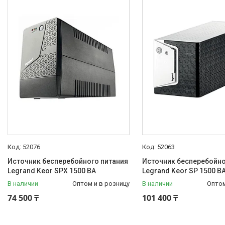
(On-line)
6
Резервный (Off-line или
Standby)
2
Наличие
В наличии
15
Форма выходного напряжения
Чистая синусоида
7
Тип монтажа
Напольный
8
52076
52063
В стойку/напольный
5
Источник бесперебойного питания
Источник бесперебойно
В стойку
4
Legrand Keor SPX 1500 ВА
Legrand Keor SP 1500 В
В наличии
Оптом и в розницу
В наличии
Оптом
Состояние
74 500 ₸
101 400 ₸
Новое
17
Страна производитель