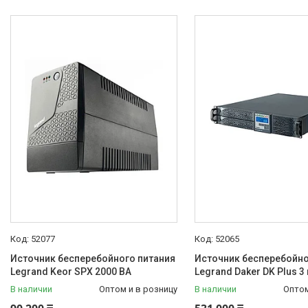
Франция
17
Производитель
Legrand
17
Товары и услуги
О нас
Отзывы
Сертификаты
52077
52065
Источник бесперебойного питания
Источник бесперебойно
Legrand Keor SPX 2000 ВА
Legrand Daker DK Plus 3
В наличии
Оптом и в розницу
В наличии
Оптом