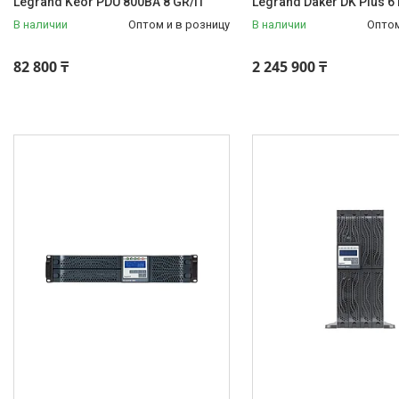
Legrand Keor PDU 800ВА 8 GR/IT
Legrand Daker DK Plus 6
В наличии
Оптом и в розницу
В наличии
Оптом
82 800 ₸
2 245 900 ₸