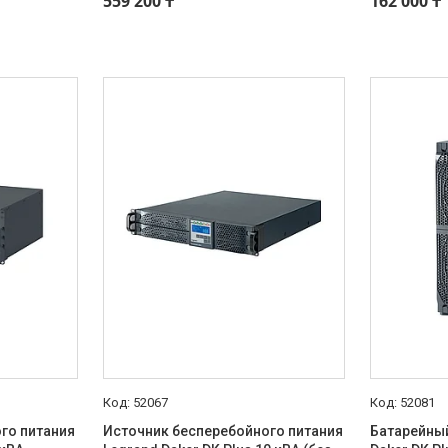
559 200 ₸
162 000 ₸
52067
52081
го питания
Источник бесперебойного питания
Батарейный