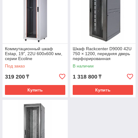
Коммутационный шкаф
Шкаф Rackcenter D9000 42U
Estap, 19", 22U 600x600 мм,
750 × 1200, передняя дверь
серии Ecoline
перфорированная
одностворчатая
Под заказ
В наличии
319 200
1 318 800
₸
₸
Купить
Купить