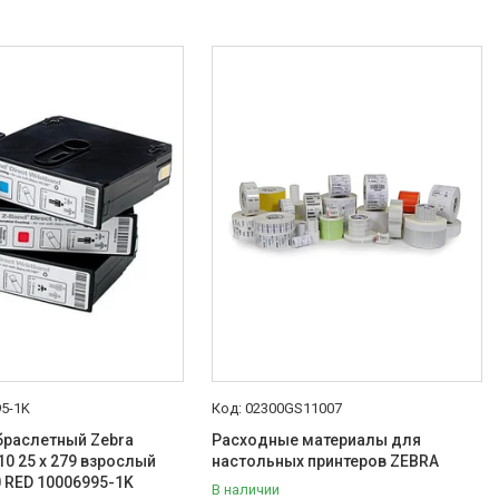
95-1K
02300GS11007
браслетный Zebra
Расходные материалы для
0 25 х 279 взрослый
настольных принтеров ZEBRA
 RED 10006995-1K
В наличии