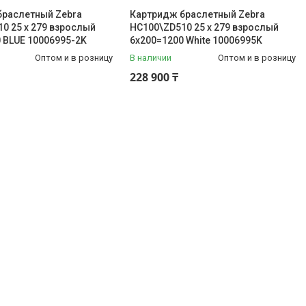
браслетный Zebra
Картридж браслетный Zebra
0 25 х 279 взрослый
HC100\ZD510 25 х 279 взрослый
 BLUE 10006995-2K
6x200=1200 White 10006995K
Оптом и в розницу
В наличии
Оптом и в розницу
228 900 ₸