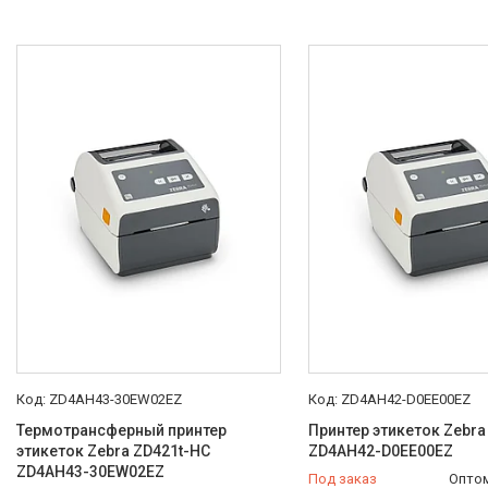
ZD4AH43-30EW02EZ
ZD4AH42-D0EE00EZ
Термотрансферный принтер
Принтер этикеток Zebr
этикеток Zebra ZD421t-HC
ZD4AH42-D0EE00EZ
ZD4AH43-30EW02EZ
Под заказ
Оптом