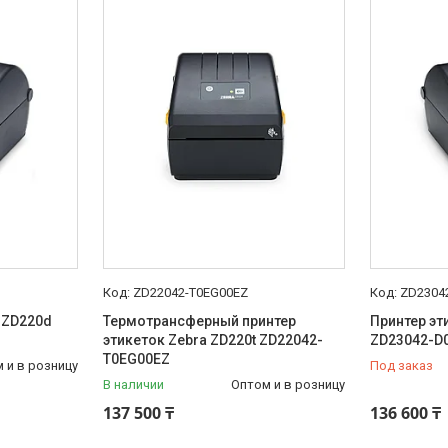
ZD22042-T0EG00EZ
ZD2304
 ZD220d
Термотрансферный принтер
Принтер эт
этикеток Zebra ZD220t ZD22042-
ZD23042-D
T0EG00EZ
 и в розницу
Под заказ
В наличии
Оптом и в розницу
137 500 ₸
136 600 ₸