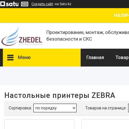
Создать сайт
на Satu.kz
НАЛИЧ
Проектирование, монтаж, обслужив
безопасности и СКС
Меню
Главная
Товар
Фильтры
Ленты для термотрансферных
принтеров
Настольные принтеры ZEBRA
Принтеры этикеток,
штрихкодов, чеков