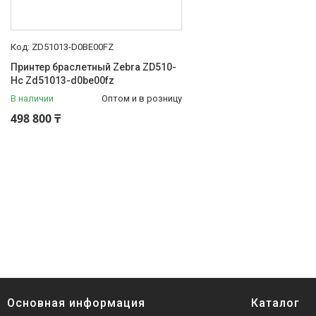
ZD51013-D0BE00FZ
Принтер браслетный Zebra ZD510-
Hc Zd51013-d0be00fz
В наличии
Оптом и в розницу
498 800 ₸
Основная информация
Каталог