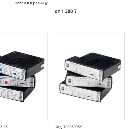
Оптом и в розницу
от 1 300 ₸
95-2K
10006995K