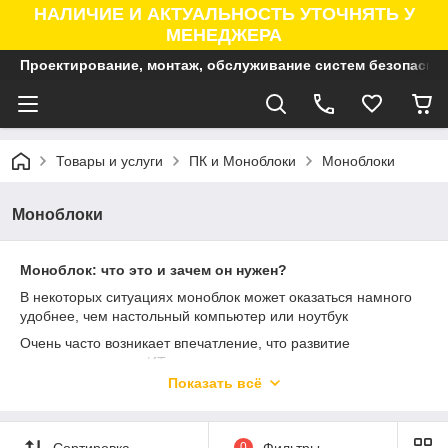
НАЛИЧИЕ И АКТУАЛЬНОСТЬ УТОЧНЯТЬ У
МЕНЕДЖЕРА
Проектирование, монтаж, обслуживание систем безопасно
Товары и услуги
ПК и Моноблоки
Моноблоки
Моноблоки
Моноблок: что это и зачем он нужен?
В некоторых ситуациях моноблок может оказаться намного
удобнее, чем настольный компьютер или ноутбук
Очень часто возникает впечатление, что развитие
компьютеров, да и ИТ-индустрии в целом, движется по
спирали. И развитие идеи моноблоков — тому один из
Показать всё
примеров. В свое уже давно прошедшее время моноблоки
стали одним из шагов на пути от больших, но при этом не
имеющих самостоятельной функциональности терминалов к
Сортировка
0
Фильтры