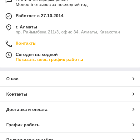
Менее 5 отзывов за последний год
Работает с 27.10.2014
г. Алматы
пр. Райымбека 211/3, офис 34, Алматы, Казахстан
Контакты
Сегодня выходной
Показать весь график работы
О нас
Контакты
Основное преимущество моноблока состоит в том, что по
Доставка и оплата
размерам, компоновке и весу он не сильно отличается от
обычного ЖК-монитора, но при этом представляет собой
График работы
вполне полноценный компьютер. Приобретая моноблок,
пользователь в первую очередь сильно экономит в
занимаемом системой месте. Судите сами: полностью