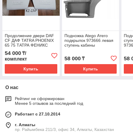
Продолжение двери DAF
Подножка Atego Атего
Подн
CF ДАФ TATRA PHOENIX
подкрылок 973666 левая
ступ
65 75 ТАТРА ФЕНИКС
ступень кабины
9736
Накладка нижняя часть
каб
54 000
₸/
двери
58 000
58 
₸
комплект
Купить
Купить
О нас
Рейтинг не сформирован
Менее 5 отзывов за последний год
Работает с 27.10.2014
г. Алматы
пр. Райымбека 211/3, офис 34, Алматы, Казахстан