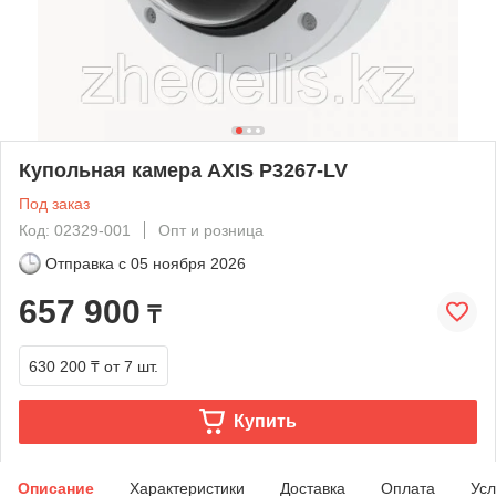
Купольная камера AXIS P3267-LV
Под заказ
Код: 02329-001
Опт и розница
Отправка с
05 ноября 2026
657 900
₸
630 200 ₸
от 7 шт.
Купить
Описание
Характеристики
Доставка
Оплата
Усл