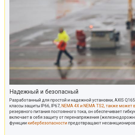
Надежный и безопасный
Разработанный для простой и надежной установки, AXIS Q16
классы защиты IP66, IP67,
NEMA 4X и NEMA TS2, также может в
резервного питания постоянного тока, он обеспечивает гибк
включает в себя защиту от перенапряжения (железнодорожны
функции
кибербезопасности
предотвращают несанкционирова