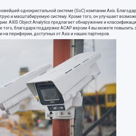
новейшей однокристальной системе (SoC) компании Axis. Благода
трую и масштабируемую систему. Кроме того, он улучшает возмож
ии. AXIS Object Analytics предлагает обнаружение и классификац
оме того, благодаря поддержке ACAP версии 4 вы можете повысит
 на периферии, доступных от Axis и наших партнеров.