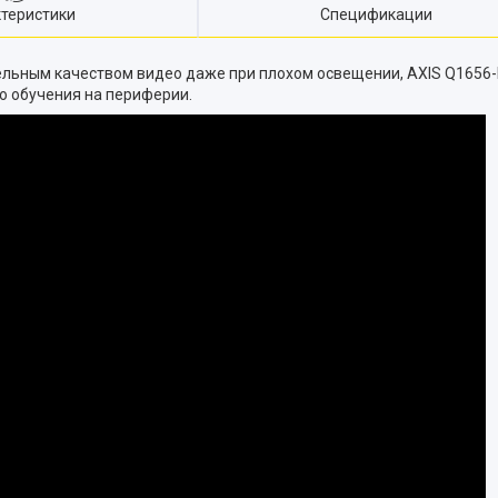
теристики
Спецификации
льным качеством видео даже при плохом освещении, AXIS Q1656-BE
о обучения на периферии.