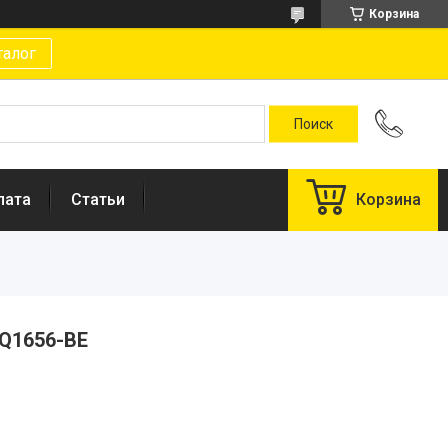
Корзина
талог
лата
Статьи
Корзина
 Q1656-BE