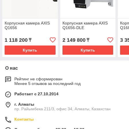
Корпусная камера AXIS
Корпусная камера AXIS
Корп
Q1656
Q1656-DLE
Q16
1 118 200
2 149 800
3 3
₸
₸
Купить
Купить
О нас
Рейтинг не сформирован
Менее 5 отзывов за последний год
Работает с 27.10.2014
г. Алматы
пр. Райымбека 211/3, офис 34, Алматы, Казахстан
Контакты