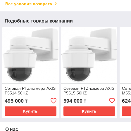
Все условия возврата
Подобные товары компании
Сетевая PTZ-камера AXIS
Сетевая PTZ-камера AXIS
Сете
P5514 50HZ
P5515 50HZ
M55
495 000
594 000
624
₸
₸
Купить
Купить
О нас