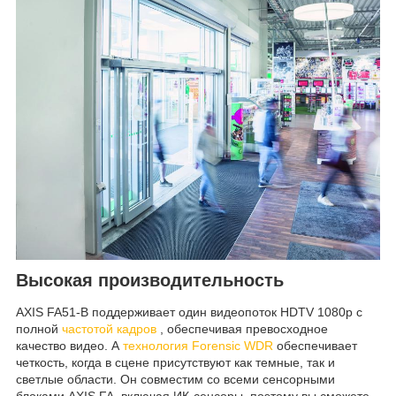
Высокая производительность
AXIS FA51-B поддерживает один видеопоток HDTV 1080p с
полной
частотой кадров
, обеспечивая превосходное
качество видео. А
технология Forensic WDR
обеспечивает
четкость, когда в сцене присутствуют как темные, так и
светлые области. Он совместим со всеми сенсорными
блоками AXIS FA, включая ИК-сенсоры, поэтому вы сможете