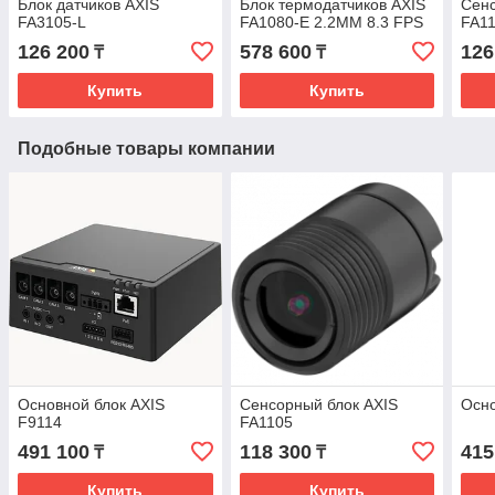
Блок датчиков AXIS
Блок термодатчиков AXIS
Сенс
FA3105-L
FA1080-E 2.2MM 8.3 FPS
FA1
126 200
578 600
126
₸
₸
Купить
Купить
Подобные товары компании
Основной блок AXIS
Сенсорный блок AXIS
Осно
F9114
FA1105
491 100
118 300
415
₸
₸
Купить
Купить