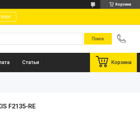
Корзина
талог
лата
Статьи
Корзина
IS F2135-RE