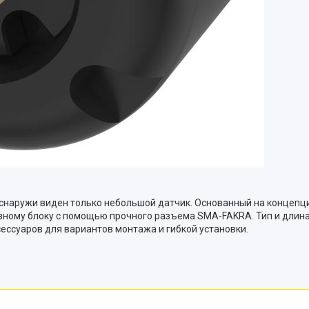
 снаружи виден только небольшой датчик. Основанный на концепци
ному блоку с помощью прочного разъема SMA-FAKRA. Тип и длина 
сессуаров для вариантов монтажа и гибкой установки.