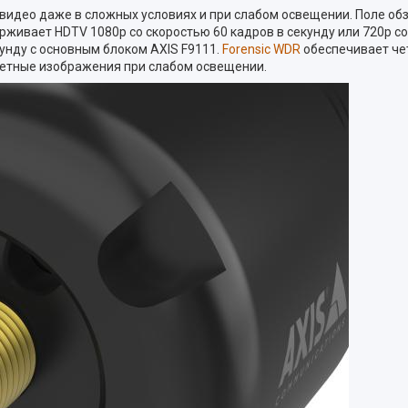
видео даже в сложных условиях и при слабом освещении. Поле обз
ивает HDTV 1080p со скоростью 60 кадров в секунду или 720p со 
унду с основным блоком AXIS F9111.
Forensic WDR
обеспечивает чет
ветные изображения при слабом освещении.