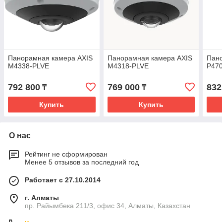
Панорамная камера AXIS
Панорамная камера AXIS
Пан
M4338-PLVE
M4318-PLVE
P47
792 800
769 000
832
₸
₸
Купить
Купить
О нас
Рейтинг не сформирован
Менее 5 отзывов за последний год
Работает с 27.10.2014
г. Алматы
пр. Райымбека 211/3, офис 34, Алматы, Казахстан