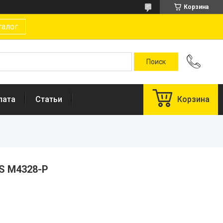
Корзина
талог
лата
Статьи
Корзина
S M4328-P