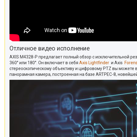
Отличное видео исполнение
AXIS M4328-P предлагает полный обзор с исключительной рез
360° или 180°. Он включает в себя
Axis Lightfinder
и Axis
Foren
стереоскопическому объективу и цифровому PTZ вы можете вы
панорамная камера, построенная на базе ARTPEC-8, новейшей