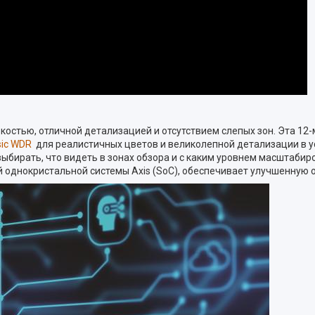
костью, отличной детализацией и отсутствием слепых зон. Эта 1
sic WDR
для реалистичных цветов и великолепной детализации в у
бирать, что видеть в зонах обзора и с каким уровнем масштабиро
 однокристальной системы Axis (SoC), обеспечивает улучшенную 