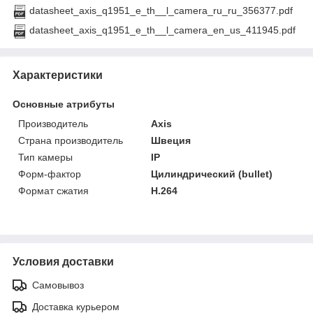
datasheet_axis_q1951_e_th__l_camera_ru_ru_356377.pdf
datasheet_axis_q1951_e_th__l_camera_en_us_411945.pdf
Характеристики
Основные атрибуты
Производитель
Axis
Страна производитель
Швеция
Тип камеры
IP
Форм-фактор
Цилиндрический (bullet)
Формат сжатия
H.264
Условия доставки
Самовывоз
Доставка курьером