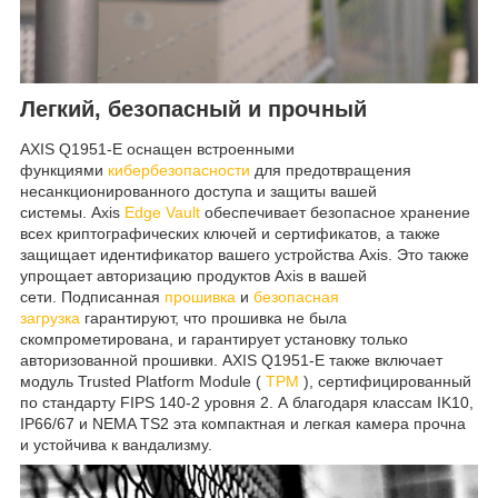
Легкий, безопасный и прочный
AXIS Q1951-E оснащен встроенными
функциями
кибербезопасности
для предотвращения
несанкционированного доступа и защиты вашей
системы. Axis
Edge Vault
обеспечивает безопасное хранение
всех криптографических ключей и сертификатов, а также
защищает идентификатор вашего устройства Axis. Это также
упрощает авторизацию продуктов Axis в вашей
сети. Подписанная
прошивка
и
безопасная
загрузка
гарантируют, что прошивка не была
скомпрометирована, и гарантирует установку только
авторизованной прошивки. AXIS Q1951-E также включает
модуль Trusted Platform Module (
TPM
), сертифицированный
по стандарту FIPS 140-2 уровня 2. А благодаря классам IK10,
IP66/67 и NEMA TS2 эта компактная и легкая камера прочна
и устойчива к вандализму.