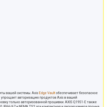
ты вашей системы. Axis
Edge Vault
обеспечивает безопасное
е упрощает авторизацию продуктов Axis в вашей
новку только авторизованной прошивки. AXIS Q1951-E также
10, IP66/67 и NEMA TS2 эта компактная и легкая камера прочна