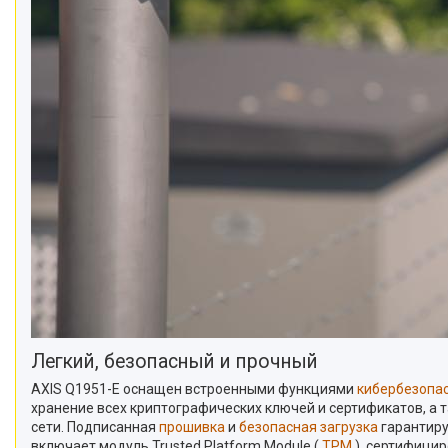
Легкий, безопасный и прочный
AXIS Q1951-E оснащен встроенными функциями
кибербезопа
хранение всех криптографических ключей и сертификатов, а 
сети. Подписанная
прошивка
и
безопасная загрузка
гарантиру
включает модуль Trusted Platform Module (
TPM
), сертифицир