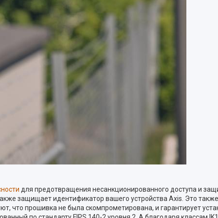
сности
для предотвращения несанкционированного доступа и защи
также защищает идентификатор вашего устройства Axis. Это такж
ют, что прошивка не была скомпрометирована, и гарантирует уста
ованный по стандарту FIPS 140-2 уровня 2. А благодаря классам IK