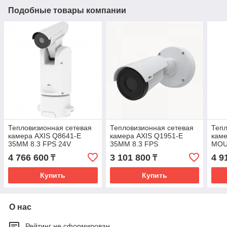
Подобные товары компании
Тепловизионная сетевая
Тепловизионная сетевая
Тепл
камера AXIS Q8641-E
камера AXIS Q1951-E
каме
35MM 8.3 FPS 24V
35MM 8.3 FPS
MOU
4 766 600
3 101 800
4 9
₸
₸
Купить
Купить
О нас
Рейтинг не сформирован