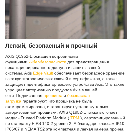
Легкий, безопасный и прочный
AXIS Q1952-E оснащен встроенными
функциями
кибербезопасности
для предотвращения
несанкционированного доступа и защиты вашей
системы. Axis
Edge Vault
обеспечивает безопасное хранение
всех криптографических ключей и сертификатов, а также
защищает идентификатор вашего устройства Axis. Это также
упрощает авторизацию продуктов Axis в вашей
сети. Подписанная
прошивка
и
безопасная
загрузка
гарантируют, что прошивка не была
скомпрометирована, и гарантирует установку только
авторизованной прошивки. AXIS Q1952-E также включает
модуль Trusted Platform Module (
TPM
), сертифицированный
по стандарту FIPS 140-2 уровня 2. А благодаря классам IK10,
IP66/67 и NEMA TS2 эта компактная и легкая камера прочна