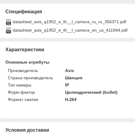
Спецификация
datasheet_axis_q1952_e_th__l_camera_ru_ru_356371.pdf
datasheet_axis_q1952_e_th__l_camera_en_us_411944.pdf
Характеристики
Основные атрибуты
Производитель
Axis
Страна производитель
Швеция
Тип камеры
IP
Форм-фактор
Цилиндрический (bullet)
Формат сжатия
H.264
Условия доставки