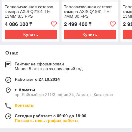
Тепловизионная сетевая
Тепловизионная сетевая
Тепл
камера AXIS Q2101-TE
камера AXIS Q1961-TE
каме
13MM 8.3 FPS
7MM 30 FPS
13M
4 086 100
2 499 400
2 9
₸
₸
Купить
Купить
О нас
Рейтинг не сформирован
Менее 5 отзывов за последний год
Работает с 27.10.2014
г. Алматы
пр. Райымбека 211/3, офис 34, Алматы, Казахстан
Контакты
Сегодня работает с 09:00 до 18:00
Показать весь график работы