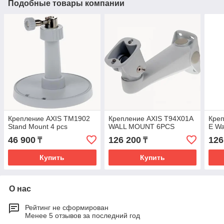
Подобные товары компании
Крепление AXIS TM1902
Крепление AXIS T94X01A
Креп
Stand Mount 4 pcs
WALL MOUNT 6PCS
E Wa
46 900
126 200
126
₸
₸
Купить
Купить
О нас
Рейтинг не сформирован
Менее 5 отзывов за последний год