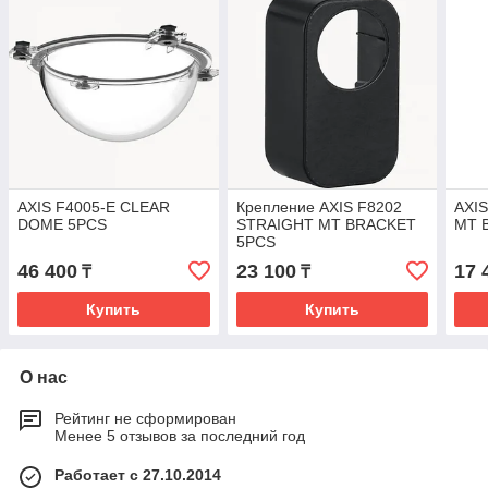
AXIS F4005-E CLEAR
Крепление AXIS F8202
AXI
DOME 5PCS
STRAIGHT MT BRACKET
MT 
5PCS
46 400
23 100
17 
₸
₸
Купить
Купить
О нас
Рейтинг не сформирован
Менее 5 отзывов за последний год
Работает с 27.10.2014