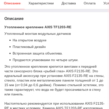
Описание
Характеристики
Доставка
Оплата
Усл
Описание
Утопленное крепление AXIS TF1203-RE
Утопленный монтаж модульных датчиков
На открытом воздухе
Пластиковый дизайн
Встроенная защита объектива.
Продаются упаковками по четыре штуки.
Это утопленное крепление крепится винтами к передней
части сенсорного блока «рыбий глаз» AXIS F2135-RE. Это
идеальный аксессуар при установке AXIS F2135-RE на стены,
стекло, пластик или металлические панели толщиной от 1 до
15 мм (от 0,04 до 0,6 дюйма). Помимо стильной эстетики, это
также гарантирует, что вода не будет просачиваться в стену
или панель.
Настоятельно рекомендуется при использовании AXIS F2135-
RE в жестких условиях. Камера AXIS TF1203-RE изготовлена ​​