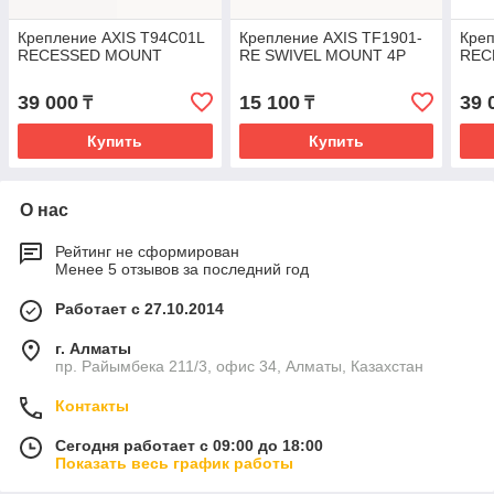
Крепление AXIS T94C01L
Крепление AXIS TF1901-
Кре
RECESSED MOUNT
RE SWIVEL MOUNT 4P
REC
39 000
15 100
39 
₸
₸
Купить
Купить
О нас
Рейтинг не сформирован
Менее 5 отзывов за последний год
Работает с 27.10.2014
г. Алматы
пр. Райымбека 211/3, офис 34, Алматы, Казахстан
Контакты
Сегодня работает с 09:00 до 18:00
Показать весь график работы