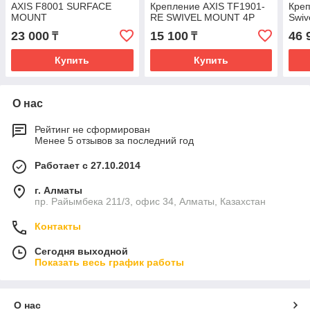
AXIS F8001 SURFACE
Крепление AXIS TF1901-
Креп
MOUNT
RE SWIVEL MOUNT 4P
Swiv
23 000
15 100
46 
₸
₸
Купить
Купить
О нас
Рейтинг не сформирован
Менее 5 отзывов за последний год
Работает с 27.10.2014
г. Алматы
пр. Райымбека 211/3, офис 34, Алматы, Казахстан
Контакты
Сегодня выходной
Показать весь график работы
О нас