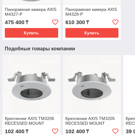
Панорамная камера AXIS
Панорамная камера AXIS
M4327-P
M4328-P
475 400
610 300
₸
₸
Купить
Купить
Подобные товары компании
Крепление AXIS TM3206
Крепление AXIS TM3205
Кре
RECESSED MOUNT
RECESSED MOUNT
REC
102 400
102 400
39 
₸
₸