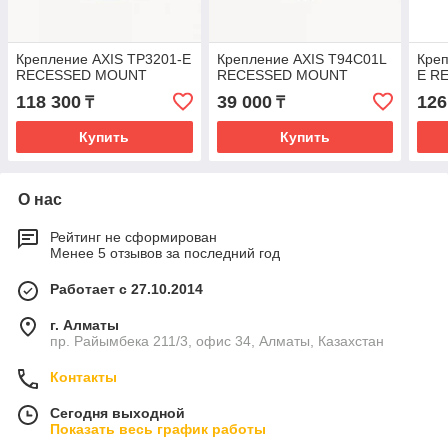
Крепление AXIS TP3201-E
Крепление AXIS T94C01L
Креп
RECESSED MOUNT
RECESSED MOUNT
E R
118 300
39 000
126
₸
₸
Купить
Купить
О нас
Рейтинг не сформирован
Менее 5 отзывов за последний год
Работает с 27.10.2014
г. Алматы
пр. Райымбека 211/3, офис 34, Алматы, Казахстан
Контакты
Сегодня выходной
Показать весь график работы