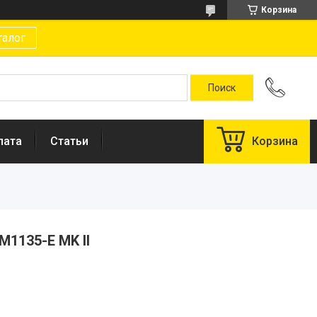
Корзина
талог
лата
Статьи
Корзина
M1135-E MK II