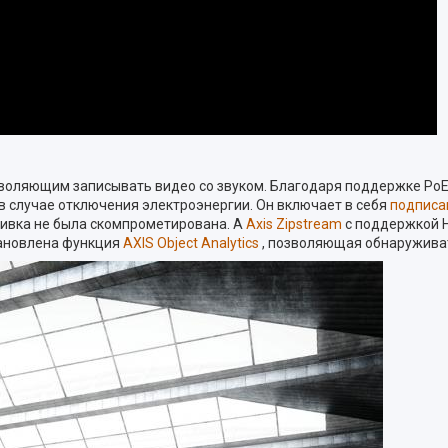
зволяющим записывать видео со звуком. Благодаря поддержке PoE
в случае отключения электроэнергии. Он включает в себя
подписа
ошивка не была скомпрометирована. А
Axis Zipstream
с поддержкой H
ановлена ​​функция
AXIS Object Analytics
, позволяющая обнаруживат