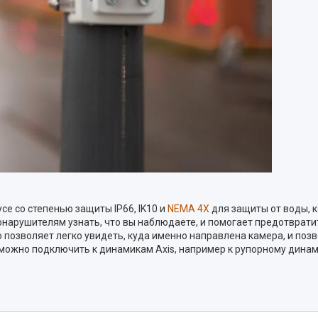
се со степенью защиты IP66, IK10 и
NEMA 4X
для защиты от воды, к
рушителям узнать, что вы наблюдаете, и помогает предотвратить
озволяет легко увидеть, куда именно направлена ​​камера, и позв
можно подключить к динамикам Axis, например к рупорному динами