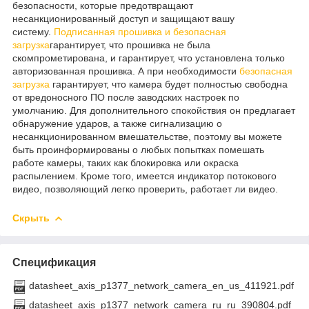
безопасности, которые предотвращают
несанкционированный доступ и защищают вашу
систему.
Подписанная прошивка и безопасная
загрузка
гарантирует, что прошивка не была
скомпрометирована, и гарантирует, что установлена ​​только
авторизованная прошивка. А при необходимости
безопасная
загрузка
гарантирует, что камера будет полностью свободна
от вредоносного ПО после заводских настроек по
умолчанию. Для дополнительного спокойствия он предлагает
обнаружение ударов, а также сигнализацию о
несанкционированном вмешательстве, поэтому вы можете
быть проинформированы о любых попытках помешать
работе камеры, таких как блокировка или окраска
распылением. Кроме того, имеется индикатор потокового
видео, позволяющий легко проверить, работает ли видео.
Скрыть
Спецификация
datasheet_axis_p1377_network_camera_en_us_411921.pdf
datasheet_axis_p1377_network_camera_ru_ru_390804.pdf