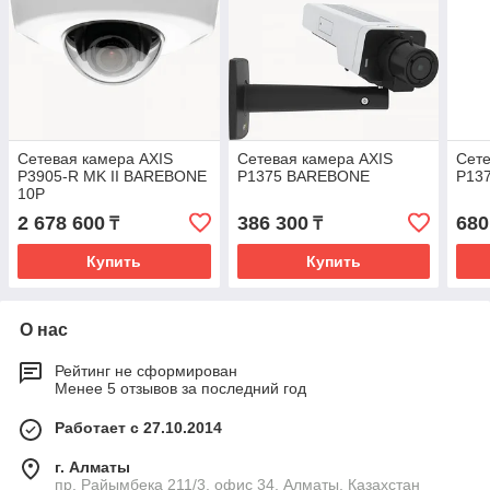
Сетевая камера AXIS
Сетевая камера AXIS
Сете
P3905-R MK II BAREBONE
P1375 BAREBONE
P13
10P
2 678 600
386 300
680
₸
₸
Купить
Купить
О нас
Рейтинг не сформирован
Менее 5 отзывов за последний год
Работает с 27.10.2014
г. Алматы
пр. Райымбека 211/3, офис 34, Алматы, Казахстан