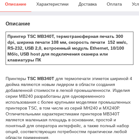
Описание
Характеристики
Доставка
Оплата
Усл
Описание
Принтер TSC MB340T, термотрансферная печать 300
dpi, ширина печати 108 мм, скорость печати 152 мм/с,
RS-232, USB 2,0, встроенный модуль Ethernet, 10/100
Мб/с, USB host для подключения сканера или
клавиатуры ПК
Принтеры
TSC MB340T
для термопечати этикеток шириной 4
дюйма являются новым лидером в области создания
добавленной стоимости в легкой промышленности. Изделия
серии MB240 разработаны для одновременного
использования с более крупными моделями промышленных
принтеров TSC, в том числе из серий MH240 и MX240P.
Отличительными характеристиками принтеров MB340T
является маленькая площадь в основании, простой и
понятный для оператора интерфейс, а также полный набор
опций, соответствующих потребностям практически любой
области применения.