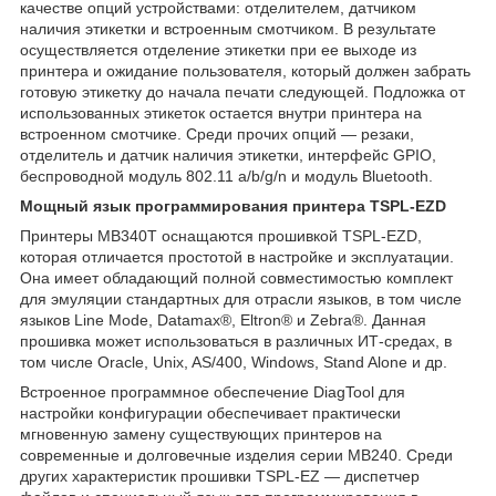
качестве опций устройствами: отделителем, датчиком
наличия этикетки и встроенным смотчиком. В результате
осуществляется отделение этикетки при ее выходе из
принтера и ожидание пользователя, который должен забрать
готовую этикетку до начала печати следующей. Подложка от
использованных этикеток остается внутри принтера на
встроенном смотчике. Среди прочих опций — резаки,
отделитель и датчик наличия этикетки, интерфейс GPIO,
беспроводной модуль 802.11 a/b/g/n и модуль Bluetooth.
Мощный язык программирования принтера TSPL-EZD
Принтеры MB340T оснащаются прошивкой TSPL-EZD,
которая отличается простотой в настройке и эксплуатации.
Она имеет обладающий полной совместимостью комплект
для эмуляции стандартных для отрасли языков, в том числе
языков Line Mode, Datamax®, Eltron® и Zebra®. Данная
прошивка может использоваться в различных ИТ-средах, в
том числе Oracle, Unix, AS/400, Windows, Stand Alone и др.
Встроенное программное обеспечение DiagTool для
настройки конфигурации обеспечивает практически
мгновенную замену существующих принтеров на
современные и долговечные изделия серии MB240. Среди
других характеристик прошивки TSPL-EZ — диспетчер