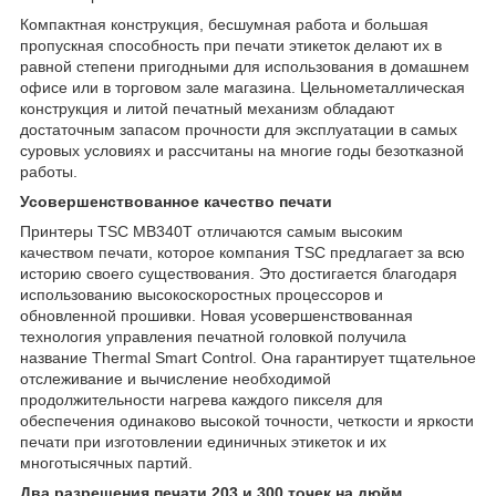
Компактная конструкция, бесшумная работа и большая
пропускная способность при печати этикеток делают их в
равной степени пригодными для использования в домашнем
офисе или в торговом зале магазина. Цельнометаллическая
конструкция и литой печатный механизм обладают
достаточным запасом прочности для эксплуатации в самых
суровых условиях и рассчитаны на многие годы безотказной
работы.
Усовершенствованное качество печати
Принтеры TSC MB340T отличаются самым высоким
качеством печати, которое компания TSC предлагает за всю
историю своего существования. Это достигается благодаря
использованию высокоскоростных процессоров и
обновленной прошивки. Новая усовершенствованная
технология управления печатной головкой получила
название Thermal Smart Control. Она гарантирует тщательное
отслеживание и вычисление необходимой
продолжительности нагрева каждого пикселя для
обеспечения одинаково высокой точности, четкости и яркости
печати при изготовлении единичных этикеток и их
многотысячных партий.
Два разрешения печати 203 и 300 точек на дюйм