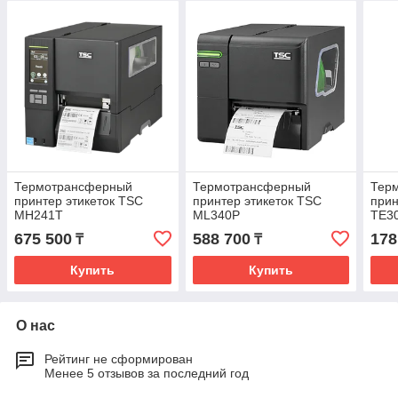
Термотрансферный
Термотрансферный
Тер
принтер этикеток TSC
принтер этикеток TSC
прин
MH241T
ML340P
TE3
675 500
588 700
178
₸
₸
Купить
Купить
О нас
Рейтинг не сформирован
Менее 5 отзывов за последний год