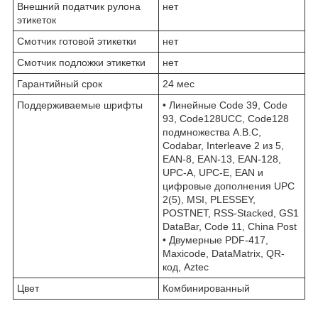
Внешний податчик рулона
нет
этикеток
Смотчик готовой этикетки
нет
Смотчик подложки этикетки
нет
Гарантийный срок
24 мес
Поддерживаемые шрифты
• Линейные Code 39, Code
93, Code128UCC, Code128
подмножества A.B.C,
Codabar, Interleave 2 из 5,
EAN-8, EAN-13, EAN-128,
UPC-A, UPC-E, EAN и
цифровые дополнения UPC
2(5), MSI, PLESSEY,
POSTNET, RSS-Stacked, GS1
DataBar, Code 11, China Post
• Двумерные PDF-417,
Maxicode, DataMatrix, QR-
код, Aztec
Цвет
Комбинированный