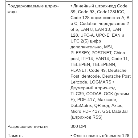
Поддерживаемые штрих-
• Линейный штрих-код Code
коды
39, Code 93, Code128UCC,
Code 128 подмножества A, B
и C, Codabar, чередование 2
of 5, EAN 8, EAN 13, EAN
128, UPC-A, UPC-E, EAN и
UPC 2(5) цифр
дополнительно, MSI,
PLESSEY, POSTNET, China
post, ITF14, EAN14, Code 11,
TELEPEN, TELEPENN,
PLANET, Code 49, Deutsche
Post Identcode, Deutsche Post
Leitcode, LOGMARS •
Двумерный штрих-код
TLC39, CODABLOCK (режим
F), PDF-417, Maxicode,
DataMatrix, QR-код, Aztec,
Micro PDF 417, GS1 DataBar
(штрихкод RSS)
Разрешение печати
300 DPI
Память
• Флэш-память объемом 128