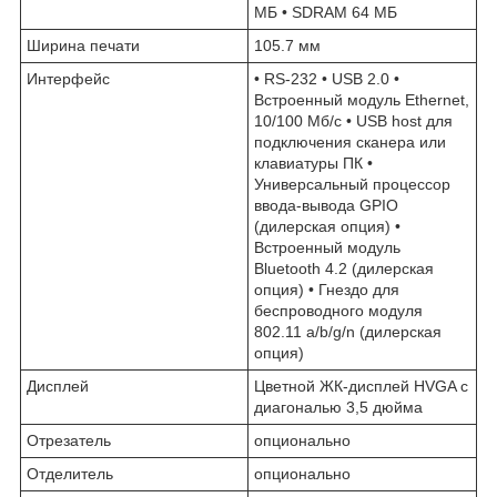
МБ • SDRAM 64 МБ
Ширина печати
105.7 мм
Интерфейс
• RS-232 • USB 2.0 •
Встроенный модуль Ethernet,
10/100 Мб/с • USB host для
подключения сканера или
клавиатуры ПК •
Универсальный процессор
ввода-вывода GPIO
(дилерская опция) •
Встроенный модуль
Bluetooth 4.2 (дилерская
опция) • Гнездо для
беспроводного модуля
802.11 a/b/g/n (дилерская
опция)
Дисплей
Цветной ЖК-дисплей HVGA с
диагональю 3,5 дюйма
Отрезатель
опционально
Отделитель
опционально