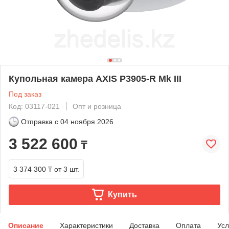
Купольная камера AXIS P3905-R Mk III
Под заказ
Код: 03117-021
Опт и розница
Отправка с
04 ноября 2026
3 522 600
₸
3 374 300 ₸
от 3 шт.
Купить
Описание
Характеристики
Доставка
Оплата
Усл