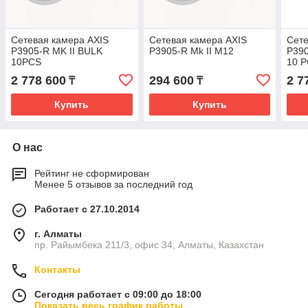
Сетевая камера AXIS
Сетевая камера AXIS
Сете
P3905-R MK II BULK
P3905-R Mk II M12
P390
10PCS
10 
2 778 600
294 600
2 7
₸
₸
Купить
Купить
О нас
Рейтинг не сформирован
Менее 5 отзывов за последний год
Работает с 27.10.2014
г. Алматы
пр. Райымбека 211/3, офис 34, Алматы, Казахстан
Контакты
Сегодня работает с 09:00 до 18:00
Показать весь график работы