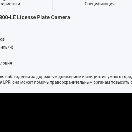
теристики
Спецификация
00-LE License Plate Camera
ков
миль/ч)
словия
ля наблюдения за дорожным движением и инициатив умного город
ия LPR, она может помочь правоохранительным органам повысить