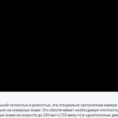
ьной четкостью и резкостью, эта специально настроенная камера
о на номерные знаки. Это обеспечивает необходимую плотность 
 знаки на скорости до 250 км/ч (155 миль/ч) в однополосных движ