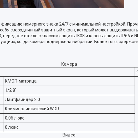
 фиксацию номерного знака 24/7 с минимальной настройкой. Проч
 себя сверхдлинный защитный экран, который может выдерживать у
, переднее стекло с классом защиты IK08 и классы защиты IP66 и N
уациях, когда камера подвержена вибрации. Более того, сдержан
Камера
КМОП-матрица
1/2.8"
Лайтфайндер 2.0
Криминалистический WDR
0,06 люкс
0 люкс
Видео