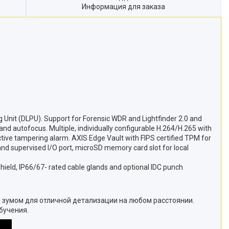
Информация для заказа
g Unit (DLPU). Support for Forensic WDR and Lightfinder 2.0 and
d autofocus. Multiple, individually configurable H.264/H.265 with
tive tampering alarm. AXIS Edge Vault with FIPS certified TPM for
n and supervised I/O port, microSD memory card slot for local
shield, IP66/67- rated cable glands and optional IDC punch
 зумом для отличной детализации на любом расстоянии.
бучения.