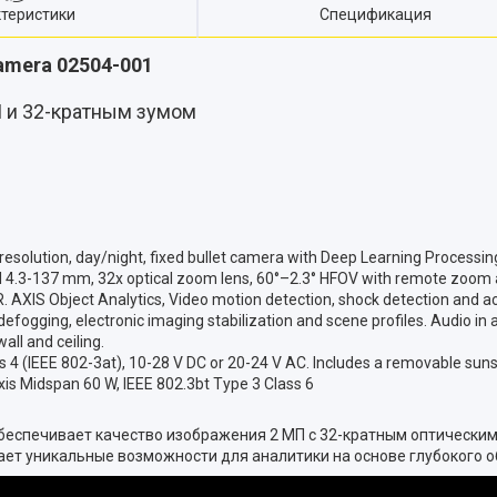
теристики
Спецификация
amera 02504-001
 и 32-кратным зумом
esolution, day/night, fixed bullet camera with Deep Learning Processin
l 4.3-137 mm, 32x optical zoom lens, 60°–2.3° HFOV with remote zoom an
 AXIS Object Analytics, Video motion detection, shock detection and ac
, defogging, electronic imaging stabilization and scene profiles. Audio i
all and ceiling.
ss 4 (IEEE 802-3at), 10-28 V DC or 20-24 V AC. Includes a removable sun
xis Midspan 60 W, IEEE 802.3bt Type 3 Class 6
еспечивает качество изображения 2 МП с 32-кратным оптическим
ает уникальные возможности для аналитики на основе глубокого о