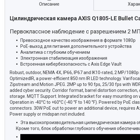
Описание
Харак
Цилиндрическая камера AXIS Q1805-LE Bullet C
Первоклассное наблюдение с разрешением 2 МП
Превосходное качество изображения в формате 1080p
PoE-выход для питания дополнительного устройства
Аналитика с глубоким обучением
Электронная стабилизация изображения
Встроенная кибербезопасность с Axis Edge Vault
Robust, outdoor, NEMA 4X, IP66, IP67 and IK10-rated, 2 MP/1080p r
OptimizedIR, a power-efficient 850 nm IR LED technology. Varifoca
Zipstream and Motion JPEG. 2MP up to 90 fps, 25/30 fps with WDR.
added cyber security. Corridor format, barrel distortion correction
storage. MQTT Support. Integrated bracket for easy mounting on w
Operation in -40°C to +60°C (-40 °F to 140 °F). Powered by PoE cla
connectors. 30W PoE out to power an additional device, requires A
Power supply or midspan not included.
Эта высокопроизводительная цилиндрическая камера об
Кроме того, блок обработки глубокого обучения обеспечив