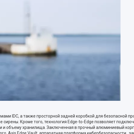
мами IDC, а также просторной задней коробкой для безопасной пр
е сирены. Кроме того, технология Edge-to-Edge позволяет подключа
ти и объему хранилища. Заключенная в прочный алюминиевый корп
оме того, Axis Edge Vault, аппаратная платформа кибербезопасност