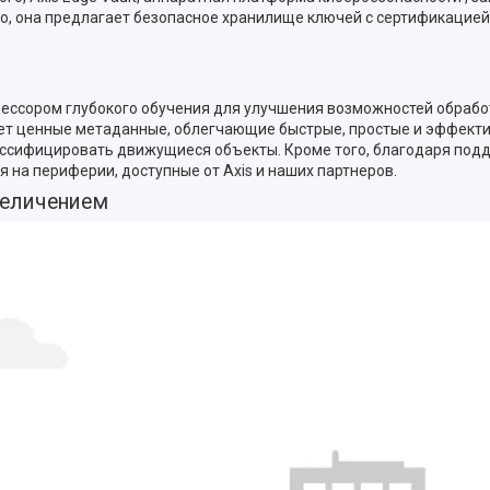
, она предлагает безопасное хранилище ключей с сертификацией F
цессором глубокого обучения для улучшения возможностей обрабо
яет ценные метаданные, облегчающие быстрые, простые и эффект
классифицировать движущиеся объекты. Кроме того, благодаря по
 на периферии, доступные от Axis и наших партнеров.
величением