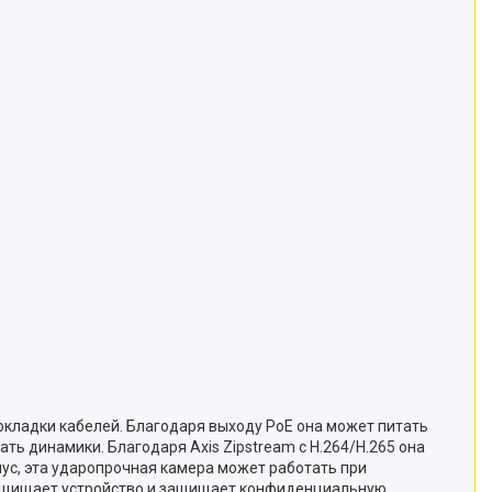
окладки кабелей. Благодаря выходу PoE она может питать
ть динамики. Благодаря Axis Zipstream с H.264/H.265 она
ус, эта ударопрочная камера может работать при
и , защищает устройство и защищает конфиденциальную