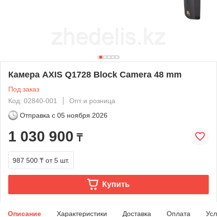
Камера AXIS Q1728 Block Camera 48 mm
Под заказ
Код: 02840-001
Опт и розница
Отправка с
05 ноября 2026
1 030 900
₸
987 500 ₸
от 5 шт.
Купить
Описание
Характеристики
Доставка
Оплата
Усл