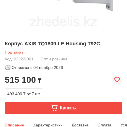
Корпус AXIS TQ1809-LE Housing T92G
Под заказ
Код: 02322-001
Опт и розница
Отправка с
04 ноября 2026
515 100
₸
493 400 ₸
от 7 шт.
Купить
Описание
Характеристики
Доставка
Оплата
Усл