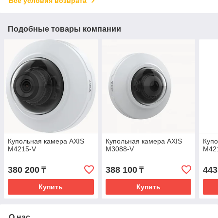
Все условия возврата
Подобные товары компании
Купольная камера AXIS
Купольная камера AXIS
Купо
M4215-V
M3088-V
M42
380 200
388 100
443
₸
₸
Купить
Купить
О нас