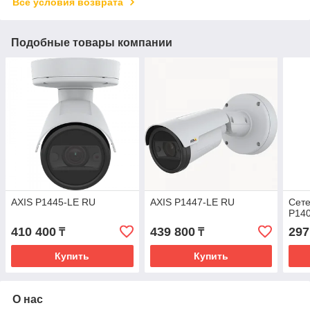
Все условия возврата
Подобные товары компании
AXIS P1445-LE RU
AXIS P1447-LE RU
Сете
P140
410 400
439 800
297
₸
₸
Купить
Купить
О нас