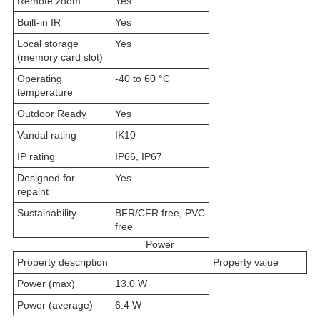
Remote zoom
Yes
Built-in IR
Yes
Local storage
Yes
(memory card slot)
Operating
-40 to 60 °C
temperature
Outdoor Ready
Yes
Vandal rating
IK10
IP rating
IP66, IP67
Designed for
Yes
repaint
Sustainability
BFR/CFR free, PVC
free
Power
Property description
Property value
Power (max)
13.0 W
Power (average)
6.4 W