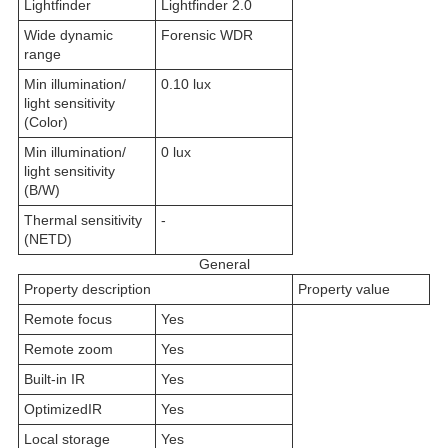
Lightfinder
Lightfinder 2.0
Wide dynamic
Forensic WDR
range
Min illumination/
0.10 lux
light sensitivity
(Color)
Min illumination/
0 lux
light sensitivity
(B/W)
Thermal sensitivity
-
(NETD)
General
Property description
Property value
Remote focus
Yes
Remote zoom
Yes
Built-in IR
Yes
OptimizedIR
Yes
Local storage
Yes