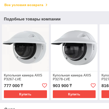
Все условия возврата
Подобные товары компании
Купольная камера AXIS
Купольная камера AXIS
Купо
P3267-LVE
P3278-LVE
P32
777 000
903 900
816
₸
₸
Купить
Купить