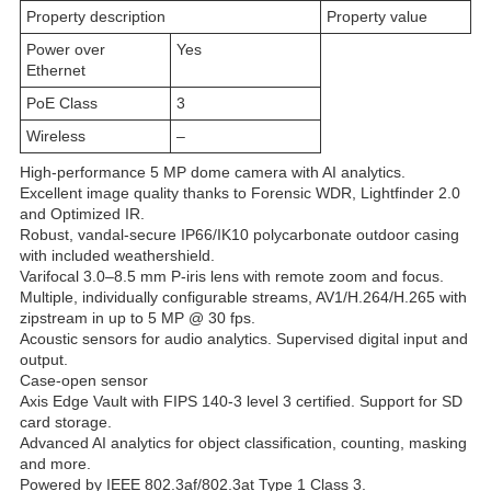
Property description
Property value
Power over
Yes
Ethernet
PoE Class
3
Wireless
–
High-performance 5 MP dome camera with AI analytics.
Excellent image quality thanks to Forensic WDR, Lightfinder 2.0
and Optimized IR.
Robust, vandal-secure IP66/IK10 polycarbonate outdoor casing
with included weathershield.
Varifocal 3.0–8.5 mm P-iris lens with remote zoom and focus.
Multiple, individually configurable streams, AV1/H.264/H.265 with
zipstream in up to 5 MP @ 30 fps.
Acoustic sensors for audio analytics. Supervised digital input and
output.
Case-open sensor
Axis Edge Vault with FIPS 140-3 level 3 certified. Support for SD
card storage.
Advanced AI analytics for object classification, counting, masking
and more.
Powered by IEEE 802.3af/802.3at Type 1 Class 3.