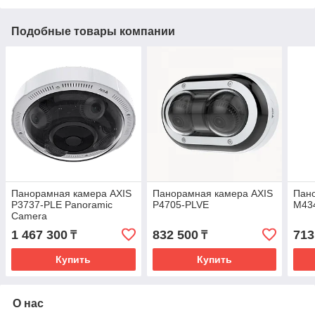
Подобные товары компании
Панорамная камера AXIS
Панорамная камера AXIS
Пан
P3737-PLE Panoramic
P4705-PLVE
M43
Camera
1 467 300
832 500
713
₸
₸
Купить
Купить
О нас