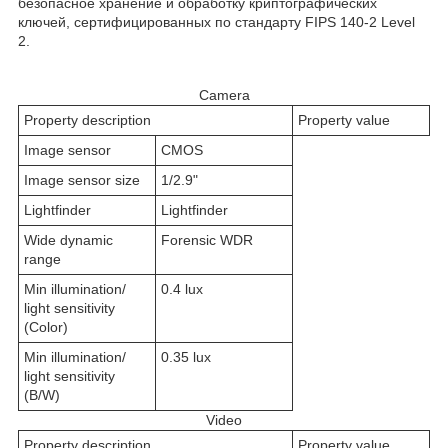
безопасное хранение и обработку криптографических
ключей, сертифицированных по стандарту FIPS 140-2 Level
2.
Camera
Property description
Property value
Image sensor
CMOS
Image sensor size
1/2.9"
Lightfinder
Lightfinder
Wide dynamic
Forensic WDR
range
Min illumination/
0.4 lux
light sensitivity
(Color)
Min illumination/
0.35 lux
light sensitivity
(B/W)
Video
Property description
Property value