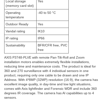
Local storage
Yes
(memory card slot)
Operating
-40 to 50 °C
temperature
Outdoor Ready
Yes
Vandal rating
IK10
IP rating
IP66
Sustainability
BFR/CFR free, PVC
free
AXIS P3748-PLVE with remote Pan-Tilt-Roll and Zoom
installation motors enables extremely flexible installations,
reducing time and maintenance costs. The product is ideal for
360 and 270 surveillance with 4 individual sensors in one
product, requiring only one cable to be drawn and one IP
Address. With 4*8MP (32MP) resolution (16:9), the camera has
excellent image quality, in day-time and low light situations,
comes with Axis lightfinder and Forensic WDR and include 360
degrees IR coverage. The camera has AI capabilities up to 4
sensors.