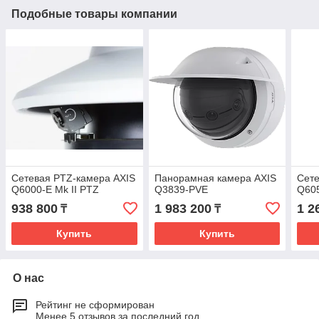
Подобные товары компании
Сетевая PTZ-камера AXIS
Панорамная камера AXIS
Сете
Q6000-E Mk II PTZ
Q3839-PVE
Q60
938 800
1 983 200
1 2
₸
₸
Купить
Купить
О нас
Рейтинг не сформирован
Менее 5 отзывов за последний год