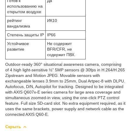
Готов к
Да
использованию на
открытом воздухе
рейтинг
ИК10
вандализма
Степень защиты IP
IP66
Устойчивое
Не содержит
развитие
BFR/CFR, не
содержит ПВХ.
Outdoor-ready 360° situational awareness camera, comprising
of 4 high light-sensitive ½” 5MP sensors @ 30fps in H.264/H.265
Zipstream and Motion JPEG. Movable sensors with
exchangeable lenses 3.9mm to 25mm, Dual Artpec-8 with DLPU.
Autofocus, D/N, Autopilot for tracking. Designed to be integrated
with AXIS Q607x-E series camera for large area coverage and
simultaneous zoomed-in view, using the one-click PTZ control
feature. Full size SD-card slot. No extra equipment required, as it
uses the same brackets, power supply and network cable as the
connected AXIS Q60-E.
Скрыть