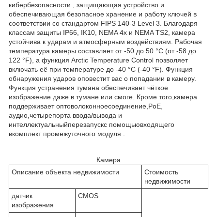
кибербезопасности , защищающая устройство и
обеспечивающая безопасное хранение и работу ключей в
соответствии со стандартом FIPS 140-3 Level 3. Благодаря
классам защиты IP66, IK10, NEMA 4x и NEMA TS2, камера
устойчива к ударам и атмосферным воздействиям. Рабочая
температура камеры составляет от -50 до 50 °C (от -58 до
122 °F), а функция Arctic Temperature Control позволяет
включать её при температуре до -40 °C (-40 °F). Функция
обнаружения ударов оповестит вас о попадании в камеру.
Функция устранения тумана обеспечивает чёткое
изображение даже в тумане или смоге. Кроме того,камера
поддерживает оптоволоконноесоединение,PoE,
аудио,четырепорта ввода/вывода и
интеллектуальныйперезапускс помощьювходящего
вкомплект промежуточного модуля .
Камера
Описание объекта недвижимости
Стоимость
недвижимости
датчик
CMOS
изображения