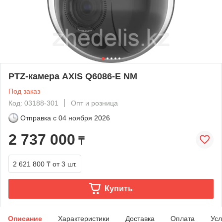
PTZ-камера AXIS Q6086-E NM
Под заказ
Код: 03188-301
Опт и розница
Отправка с
04 ноября 2026
2 737 000
₸
2 621 800 ₸
от 3 шт.
Купить
Описание
Характеристики
Доставка
Оплата
Усл