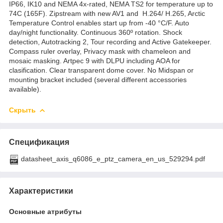
IP66, IK10 and NEMA 4x-rated, NEMA TS2 for temperature up to
74C (165F). Zipstream with new AV1 and H.264/ H.265, Arctic
Temperature Control enables start up from -40 °C/F. Auto
day/night functionality. Continuous 360º rotation. Shock
detection, Autotracking 2, Tour recording and Active Gatekeeper.
Compass ruler overlay, Privacy mask with chameleon and
mosaic masking. Artpec 9 with DLPU including AOA for
clasification. Clear transparent dome cover. No Midspan or
mounting bracket included (several different accessories
available).
Скрыть
Спецификация
datasheet_axis_q6086_e_ptz_camera_en_us_529294.pdf
Характеристики
Основные атрибуты