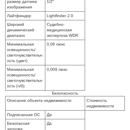
размер датчика
1/2"
изображения
Лайтфиндер
Lightfinder 2.0
Широкий
Судебно-
динамический
медицинская
диапазон
экспертиза WDR
Минимальная
0,08 люкс
освещенность/
светочувствительн
ость (цвет)
Минимальная
0,009 люкс
освещенность/
светочувствительн
ость (ч/б)
Безопасность
Описание объекта недвижимости
Стоимость
недвижимости
Подписанная ОС
Да
Безопасная
Да
загрузка