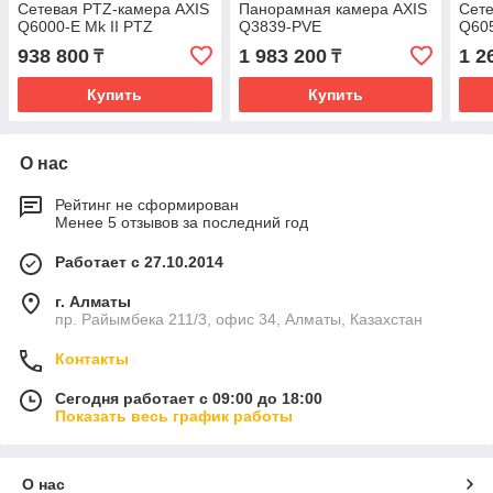
Сетевая PTZ-камера AXIS
Панорамная камера AXIS
Сете
Q6000-E Mk II PTZ
Q3839-PVE
Q60
938 800
1 983 200
1 2
₸
₸
Купить
Купить
О нас
Рейтинг не сформирован
Менее 5 отзывов за последний год
Работает с 27.10.2014
г. Алматы
пр. Райымбека 211/3, офис 34, Алматы, Казахстан
Контакты
Сегодня работает с 09:00 до 18:00
Показать весь график работы
О нас