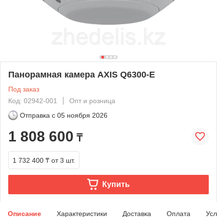
Панорамная камера AXIS Q6300-E
Под заказ
Код: 02942-001
Опт и розница
Отправка с
05 ноября 2026
1 808 600
₸
1 732 400 ₸
от 3 шт.
Купить
Описание
Характеристики
Доставка
Оплата
Усл