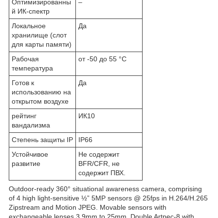
Оптимизированны
–
й ИК-спектр
Локальное
Да
хранилище (слот
для карты памяти)
Рабочая
от -50 до 55 °C
температура
Готов к
Да
использованию на
открытом воздухе
рейтинг
ИК10
вандализма
Степень защиты IP
IP66
Устойчивое
Не содержит
развитие
BFR/CFR, не
содержит ПВХ.
Outdoor-ready 360° situational awareness camera, comprising
of 4 high light-sensitive ½” 5MP sensors @ 25fps in H.264/H.265
Zipstream and Motion JPEG. Movable sensors with
exchangeable lenses 3.9mm to 25mm, Double Artpec-8 with