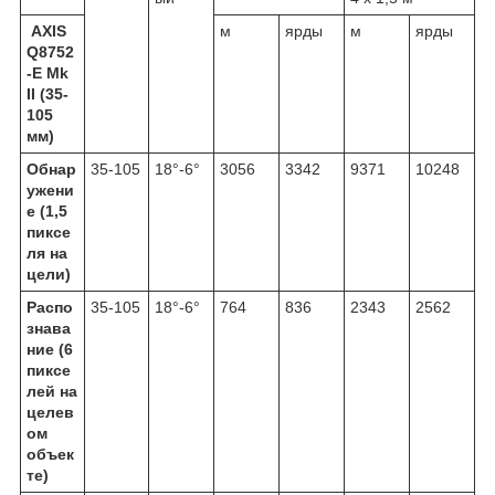
AXIS
м
ярды
м
ярды
Q8752
-E Mk
II (35-
105
мм)
Обнар
35-105
18°-6°
3056
3342
9371
10248
ужени
е (1,5
пиксе
ля на
цели)
Распо
35-105
18°-6°
764
836
2343
2562
знава
ние (6
пиксе
лей на
целев
ом
объек
те)