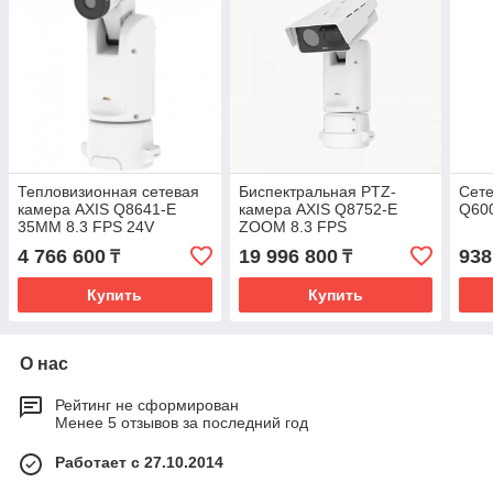
Тепловизионная сетевая
Биспектральная PTZ-
Сете
камера AXIS Q8641-E
камера AXIS Q8752-E
Q600
35MM 8.3 FPS 24V
ZOOM 8.3 FPS
4 766 600
19 996 800
938
₸
₸
Купить
Купить
О нас
Рейтинг не сформирован
Менее 5 отзывов за последний год
Работает с 27.10.2014