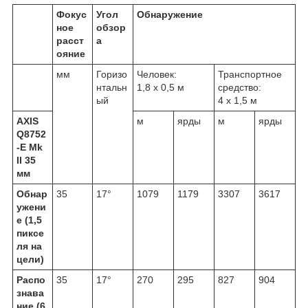
Фокус
Угол
Обнаружение
ное
обзор
расст
а
ояние
мм
Горизо
Человек:
Транспортное
нтальн
1,8 x 0,5 м
средство:
ый
4 x 1,5 м
AXIS
м
ярды
м
ярды
Q8752
-E Mk
II 35
мм
Обнар
35
17°
1079
1179
3307
3617
ужени
е (1,5
пиксе
ля на
цели)
Распо
35
17°
270
295
827
904
знава
ние (6