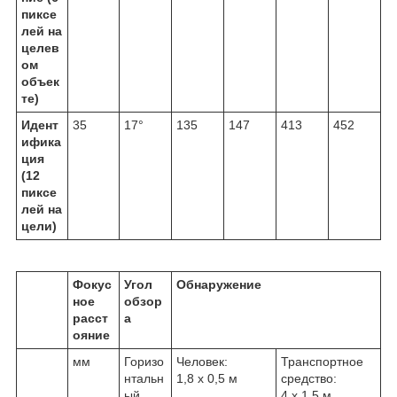
пиксе
лей на
целев
ом
объек
те)
Идент
35
17°
135
147
413
452
ифика
ция
(12
пиксе
лей на
цели)
Фокус
Угол
Обнаружение
ное
обзор
расст
а
ояние
мм
Горизо
Человек:
Транспортное
нтальн
1,8 x 0,5 м
средство:
ый
4 x 1,5 м