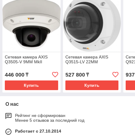
Сетевая камера AXIS
Сетевая камера AXIS
Сете
Q3505-V 9MM MkII
Q3515-LV 22MM
Q92
446 000
527 800
937
₸
₸
Купить
Купить
О нас
Рейтинг не сформирован
Менее 5 отзывов за последний год
Работает с 27.10.2014