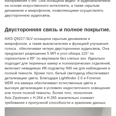
изображения 5 Мп. Она оснащена видео- и аудиоаналитикой
на основе искусственного интеллекта, а также скрытым
динамиком и микрофоном, позволяющими осуществлять
двустороннюю аудиосвязь.
Двусторонняя связь и полное покрытие.
AXIS Q9227-SLV оснащена скрытым динамиком и
микрофоном, а также выключателем и функцией улучшения
голоса , обеспечивая четкую двустороннюю аудиосвязь. Она
предлагает разрешение 5 МП и угол обзора 115° по
горизонтали и 89° по вертикали без слепых зон. Идеально
подходит для тюремных камер и психиатрических отделений,
включает невидимую ИК-подсветку 940 нм для наблюдения в
полной темноте. Кроме того, белый светодиод обеспечивает
детализацию цвета. Благодаря Lightfinder 2.0 и Forensic
WDR эта камера обеспечивает естественные цвета и
высокую детализацию в условиях недостаточного освещения
или почти полной темноты. Более того, технология
Axis Zipstream с H.264 и H.265 значительно снижает
требования к пропускной способности и хранению данных.