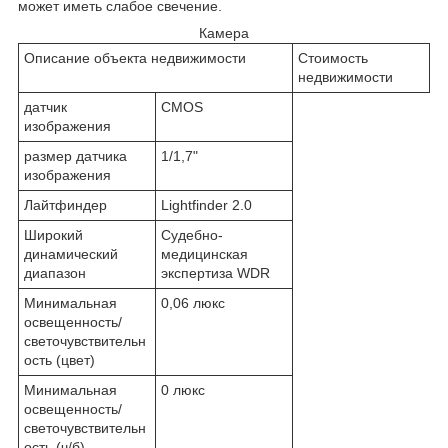
может иметь слабое свечение.
Камера
Описание объекта недвижимости
Стоимость
недвижимости
датчик
CMOS
изображения
размер датчика
1/1,7"
изображения
Лайтфиндер
Lightfinder 2.0
Широкий
Судебно-
динамический
медицинская
диапазон
экспертиза WDR
Минимальная
0,06 люкс
освещенность/
светочувствительн
ость (цвет)
Минимальная
0 люкс
освещенность/
светочувствительн
ость (ч/б)