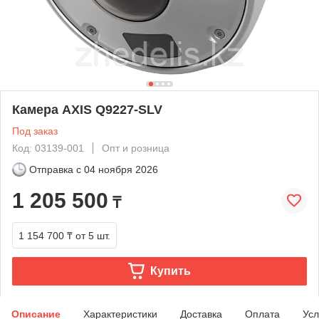
Камера AXIS Q9227-SLV
Под заказ
Код: 03139-001
Опт и розница
Отправка с
04 ноября 2026
1 205 500
₸
1 154 700 ₸
от 5 шт.
Купить
Описание
Характеристики
Доставка
Оплата
Усл