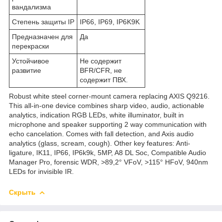
вандализма
Степень защиты IP
IP66, IP69, IP6K9K
Предназначен для
Да
перекраски
Устойчивое
Не содержит
развитие
BFR/CFR, не
содержит ПВХ.
Robust white steel corner-mount camera replacing AXIS Q9216.
This all-in-one device combines sharp video, audio, actionable
analytics, indication RGB LEDs, white illuminator, built in
microphone and speaker supporting 2 way communication with
echo cancelation. Comes with fall detection, and Axis audio
analytics (glass, scream, cough). Other key features: Anti-
ligature, IK11, IP66, IP6k9k, 5MP, A8 DL Soc, Compatible Audio
Manager Pro, forensic WDR, >89,2° VFoV, >115° HFoV, 940nm
LEDs for invisible IR.
Скрыть