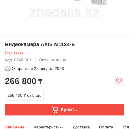
Видеокамера AXIS M1124-E
Под заказ
Код: 0748-001
Опт и розница
Отправка с
22 августа 2026
266 800
₸
258 400 ₸
от 5 шт.
Купить
Описание
Характеристики
Доставка
Оплата
Усл