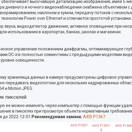
 и обеспечивает высочайшую детализацию изображения, имея 5-м
мера дневного и ночного видеонаблюдения снабжена объективом с
орамированием, наклоном и зумом, передачу потоков с нескольк
технологии Power over Ethernet и отличается простотой установки.
р звука, видеодетектор движения, активное оповещение при неса
ля использования в аэропортах, банках, школах и магазинах.
ическое управление положением диафрагмы, оптимизирующее глуб
ами DC-iris полностью совместимы с предыдущими моделями вид
 уровне освещенности.
ъему хранилища данных в камере предусмотрены цифровое управл
енно передавать видеопотоки для нескольких кадрированных обла
4 и Motion JPEG.
ик пикселей
ю ее можно изменять через компьютер с помощью функции удален
решение в пикселях при просмотре объекта нормативным требовани
 до 2022-12-01.
Рекомендуемая замена:
AXIS P1367