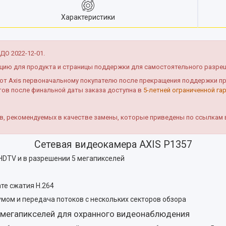
Характеристики
О 2022-12-01.
ацию для продукта и страницы поддержки для самостоятельного разре
т Axis первоначальному покупателю после прекращения поддержки про
тов после финальной даты заказа доступна в
5-летней ограниченной га
тв, рекомендуемых в качестве замены, которые приведены по ссылкам
Сетевая видеокамера AXIS P1357
HDTV и в разрешении 5 мегапикселей
те сжатия H.264
мом и передача потоков с нескольких секторов обзора
 мегапикселей для охранного видеонаблюдения