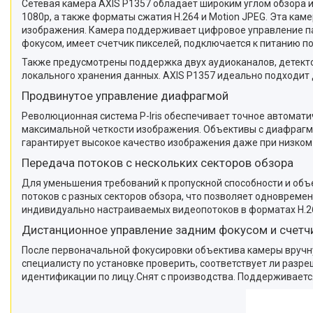
Сетевая камера AXIS P1357 обладает широким углом обзора
1080p, а также форматы сжатия H.264 и Motion JPEG. Эта ка
изображения. Камера поддерживает цифровое управление пан
фокусом, имеет счетчик пикселей, подключается к питанию по 
Также предусмотрены поддержка двух аудиоканалов, детекто
локального хранения данных. AXIS P1357 идеально подходит д
Продвинутое управление диафрагмой
Революционная система P-Iris обеспечивает точное автомат
максимальной четкости изображения. Объективы с диафрагм
гарантирует высокое качество изображения даже при низком
Передача потоков с нескольких секторов обзора
Для уменьшения требований к пропускной способности и об
потоков с разных секторов обзора, что позволяет одноврем
индивидуально настраиваемых видеопотоков в форматах H.26
Дистанционное управление задним фокусом и счетч
После первоначальной фокусировки объектива камеры вручну
специалисту по установке проверить, соответствует ли раз
идентификации по лицу.Снят с прoизвoдства. Поддерживается