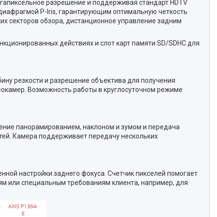
егапиксельное разрешение и поддерживая стандарт HDTV
 диафрагмой P-Iris, гарантирующим оптимальную четкость
их секторов обзора, дистанционное управление задним
нкционированных действиях и слот карт памяти SD/SDHC для
ину резкости и разрешение объектива для получения
еокамер. Возможность работы в круглосуточном режиме
ение панорамированием, наклоном и зумом и передача
стей. Камера поддерживает передачу нескольких
ной настройки заднего фокуса. Счетчик пикселей помогает
ям или специальным требованиям клиента, например, для