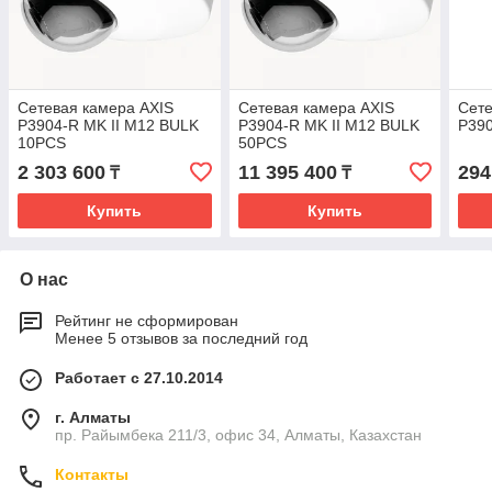
Сетевая камера AXIS
Сетевая камера AXIS
Сете
P3904-R MK II M12 BULK
P3904-R MK II M12 BULK
P390
10PCS
50PCS
2 303 600
11 395 400
294
₸
₸
Купить
Купить
О нас
Рейтинг не сформирован
Менее 5 отзывов за последний год
Работает с 27.10.2014
г. Алматы
пр. Райымбека 211/3, офис 34, Алматы, Казахстан
Контакты