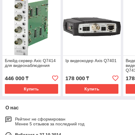
Блейд-сервер Axic Q7414
Ip видеокодер Axis Q7401
Виде
для видеонаблюдения
виде
Q74
446 000
178 000
178
₸
₸
Купить
Купить
О нас
Рейтинг не сформирован
Менее 5 отзывов за последний год
Работает с 27.10.2014