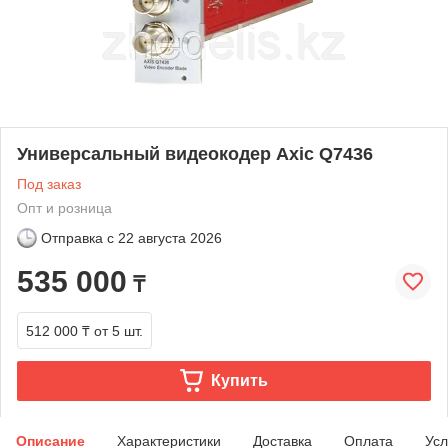
Универсальный видеокодер Axic Q7436
Под заказ
Опт и розница
Отправка с
22 августа 2026
535 000
₸
512 000 ₸
от 5 шт.
Купить
Описание
Характеристики
Доставка
Оплата
Усл